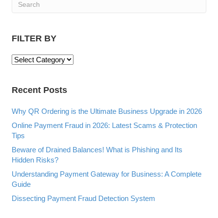
FILTER BY
F
I
L
Recent Posts
T
E
R
Why QR Ordering is the Ultimate Business Upgrade in 2026
B
Online Payment Fraud in 2026: Latest Scams & Protection
Y
Tips
Beware of Drained Balances! What is Phishing and Its
Hidden Risks?
Understanding Payment Gateway for Business: A Complete
Guide
Dissecting Payment Fraud Detection System