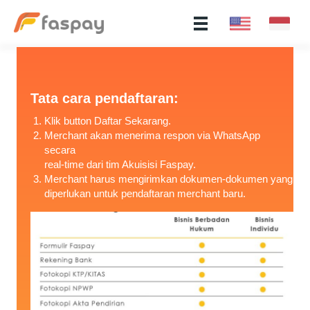
Tata cara pendaftaran:
Klik button Daftar Sekarang.
Merchant akan menerima respon via WhatsApp
secara
real-time dari tim Akuisisi Faspay.
Merchant harus mengirimkan dokumen-dokumen yang
diperlukan untuk pendaftaran merchant baru.