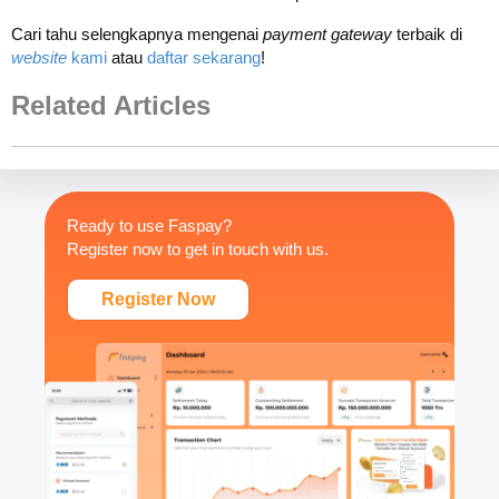
Cari tahu selengkapnya mengenai
payment gateway
terbaik di
website
kami
atau
daftar sekarang
!
Related Articles
Ready to use Faspay?
Register now to get in touch with us.
Register Now