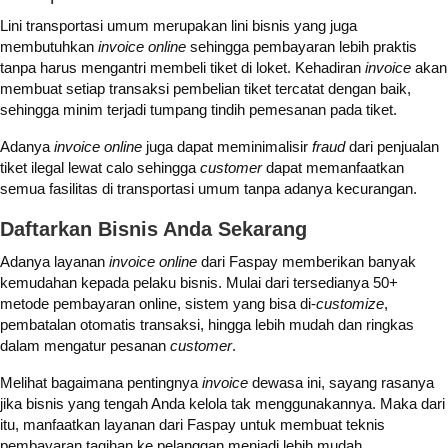
Lini transportasi umum merupakan lini bisnis yang juga
membutuhkan
invoice online
sehingga pembayaran lebih praktis
tanpa harus mengantri membeli tiket di loket. Kehadiran
invoice
akan
membuat setiap transaksi pembelian tiket tercatat dengan baik,
sehingga minim terjadi tumpang tindih pemesanan pada tiket.
Adanya
invoice online
juga dapat meminimalisir
fraud
dari penjualan
tiket ilegal lewat calo sehingga
customer
dapat memanfaatkan
semua fasilitas di transportasi umum tanpa adanya kecurangan.
Daftarkan Bisnis Anda Sekarang
Adanya layanan
invoice online
dari Faspay memberikan banyak
kemudahan kepada pelaku bisnis. Mulai dari tersedianya 50+
metode pembayaran online, sistem yang bisa di-
customize
,
pembatalan otomatis transaksi, hingga lebih mudah dan ringkas
dalam mengatur pesanan
customer
.
Melihat bagaimana pentingnya
invoice
dewasa ini, sayang rasanya
jika bisnis yang tengah Anda kelola tak menggunakannya. Maka dari
itu, manfaatkan layanan dari Faspay untuk membuat teknis
pembayaran tagihan ke pelanggan menjadi lebih mudah.