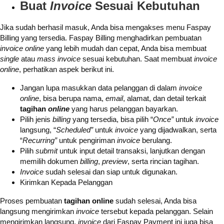
Buat
Invoice
Sesuai Kebutuhan
Jika sudah berhasil masuk, Anda bisa mengakses menu Faspay
Billing yang tersedia. Faspay Billing menghadirkan pembuatan
invoice online
yang lebih mudah dan cepat, Anda bisa membuat
single
atau
mass invoice
sesuai kebutuhan. Saat membuat
invoice
online
, perhatikan aspek berikut ini.
Jangan lupa masukkan data pelanggan di dalam
invoice
online
, bisa berupa nama,
email
, alamat, dan detail terkait
tagihan
online
yang harus pelanggan bayarkan.
Pilih jenis
billing
yang tersedia, bisa pilih “
Once”
untuk
invoice
langsung, “
Scheduled”
untuk
invoice
yang dijadwalkan, serta
“
Recurring”
untuk pengiriman
invoice
berulang.
Pilih
submit
untuk input detail transaksi, lanjutkan dengan
memilih dokumen
billing
,
preview
, serta rincian tagihan.
Invoice
sudah selesai dan siap untuk digunakan.
Kirimkan Kepada Pelanggan
Proses pembuatan
tagihan online
sudah selesai, Anda bisa
langsung mengirimkan
invoice
tersebut kepada pelanggan. Selain
mengirimkan langsung,
invoice
dari Faspay Payment ini juga bisa