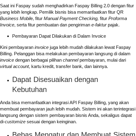
Saat ini Faspay sudah menghadirkan Faspay Billing 2.0 dengan fitur
yang lebih lengkap. Pemilik bisnis bisa memanfaatkan fitur QR
Business Mobil
e, fitur
Manual Payment Checking,
fitur
Proforma
Invoice
, serta fitur pembuatan dan pengiriman
e-faktur
pajak.
Pembayaran Dapat Dilakukan di Dalam Invoice
Kini pembayaran
invoice
juga lebih mudah dilakukan lewat Faspay
Billing. Pelanggan bisa melakukan pembayaran langsung di dalam
invoice
dengan berbagai pilihan
channel
pembayaran, mulai dari
virtual account
, kartu kredit, transfer bank, dan lainnya.
Dapat Disesuaikan dengan
Kebutuhan
Anda bisa memanfaatkan integrasi API Faspay Billing, yang akan
membuat pembayaran jauh lebih mudah. Sistem ini akan terintegrasi
langsung dengan sistem pembayaran bisnis Anda, sekaligus dapat
di-
customize
sesuai dengan keinginan.
Bebas Mengatur dan Membuat Sistem