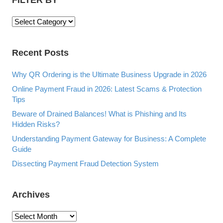
F
I
L
Recent Posts
T
E
R
Why QR Ordering is the Ultimate Business Upgrade in 2026
B
Online Payment Fraud in 2026: Latest Scams & Protection
Y
Tips
Beware of Drained Balances! What is Phishing and Its
Hidden Risks?
Understanding Payment Gateway for Business: A Complete
Guide
Dissecting Payment Fraud Detection System
Archives
A