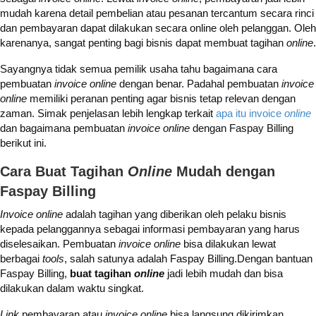
mudah karena detail pembelian atau pesanan tercantum secara rinci
dan pembayaran dapat dilakukan secara online oleh pelanggan. Oleh
karenanya, sangat penting bagi bisnis dapat membuat tagihan
online
.
Sayangnya tidak semua pemilik usaha tahu bagaimana cara
pembuatan
invoice online
dengan benar. Padahal pembuatan
invoice
online
memiliki peranan penting agar bisnis tetap relevan dengan
zaman. Simak penjelasan lebih lengkap terkait
apa itu invoice
online
dan bagaimana pembuatan
invoice online
dengan Faspay Billing
berikut ini.
Cara Buat Tagihan
Online
Mudah dengan
Faspay Billing
Invoice online
adalah tagihan yang diberikan oleh pelaku bisnis
kepada pelanggannya sebagai informasi pembayaran yang harus
diselesaikan.
Pembuatan
invoice online
bisa dilakukan lewat
berbagai
tools
, salah satunya adalah Faspay Billing
.Dengan bantuan
Faspay Billing,
buat tagihan
online
jadi lebih mudah dan bisa
dilakukan dalam waktu singkat.
Link
pembayaran atau
invoice online
bisa langsung dikirimkan