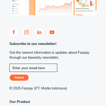
Subscribe to our newsletter!
Get the newest information & updates about Faspay
through our biweekly newsletter.
Submit
©
2026 Faspay (PT. Media Indonusa)
Our Product