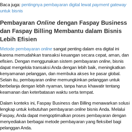
Baca juga:
pentingnya pembayaran digital lewat
payment gateway
untuk bisnis
Pembayaran
Online
dengan Faspay Business
dan Faspay Billing Membantu dalam Bisnis
Lebih Efisien
Metode pembayaran
online
sangat penting dalam era digital ini
karena memudahkan transaksi keuangan secara cepat, aman, dan
efisien. Dengan menggunakan sistem pembayaran
online
, bisnis
dapat mengelola transaksi Anda dengan lebih baik, meningkatkan
kenyamanan pelanggan, dan membuka akses ke pasar global.
Selain itu, pembayaran
online
memungkinkan pelanggan untuk
berbelanja dengan lebih nyaman, tanpa harus khawatir tentang
keamanan dan keterbatasan waktu serta tempat.
Dalam konteks ini, Faspay Business dan Billing menawarkan solusi
lengkap untuk kebutuhan pembayaran
online
bisnis Anda. Melalui
Faspay, Anda dapat mengoptimalkan proses pembayaran dengan
menyediakan berbagai metode pembayaran yang fleksibel bagi
pelanggan Anda.