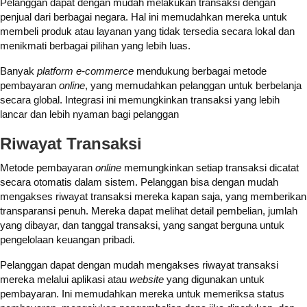
Pelanggan dapat dengan mudah melakukan transaksi dengan
penjual dari berbagai negara. Hal ini memudahkan mereka untuk
membeli produk atau layanan yang tidak tersedia secara lokal dan
menikmati berbagai pilihan yang lebih luas.
Banyak
platform e-commerce
mendukung berbagai metode
pembayaran
online
, yang memudahkan pelanggan untuk berbelanja
secara global. Integrasi ini memungkinkan transaksi yang lebih
lancar dan lebih nyaman bagi pelanggan
Riwayat Transaksi
Metode pembayaran
online
memungkinkan setiap transaksi dicatat
secara otomatis dalam sistem. Pelanggan bisa dengan mudah
mengakses riwayat transaksi mereka kapan saja, yang memberikan
transparansi penuh. Mereka dapat melihat detail pembelian, jumlah
yang dibayar, dan tanggal transaksi, yang sangat berguna untuk
pengelolaan keuangan pribadi.
Pelanggan dapat dengan mudah mengakses riwayat transaksi
mereka melalui aplikasi atau
website
yang digunakan untuk
pembayaran. Ini memudahkan mereka untuk memeriksa status