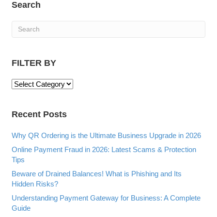
Search
FILTER BY
F
I
L
Recent Posts
T
E
R
Why QR Ordering is the Ultimate Business Upgrade in 2026
B
Online Payment Fraud in 2026: Latest Scams & Protection
Y
Tips
Beware of Drained Balances! What is Phishing and Its
Hidden Risks?
Understanding Payment Gateway for Business: A Complete
Guide