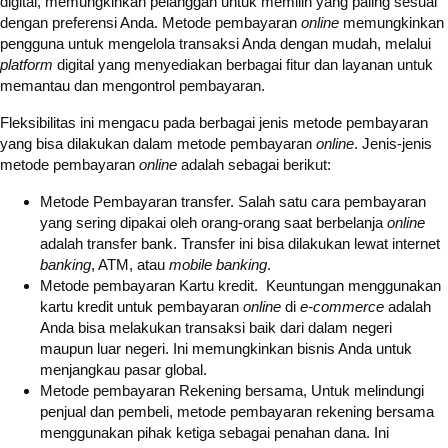
digital, memungkinkan pelanggan untuk memilih yang paling sesuai
dengan preferensi Anda. Metode pembayaran
online
memungkinkan
pengguna untuk mengelola transaksi Anda dengan mudah, melalui
platform
digital yang menyediakan berbagai fitur dan layanan untuk
memantau dan mengontrol pembayaran.
Fleksibilitas ini mengacu pada berbagai jenis metode pembayaran
yang bisa dilakukan dalam metode pembayaran
online
. Jenis-jenis
metode pembayaran
online
adalah sebagai berikut:
Metode Pembayaran transfer. Salah satu cara pembayaran
yang sering dipakai oleh orang-orang saat berbelanja
online
adalah transfer bank. Transfer ini bisa dilakukan lewat internet
banking
, ATM, atau
mobile banking
.
Metode pembayaran Kartu kredit. Keuntungan menggunakan
kartu kredit untuk pembayaran
online
di
e-commerce
adalah
Anda bisa melakukan transaksi baik dari dalam negeri
maupun luar negeri. Ini memungkinkan bisnis Anda untuk
menjangkau pasar global.
Metode pembayaran Rekening bersama, Untuk melindungi
penjual dan pembeli, metode pembayaran rekening bersama
menggunakan pihak ketiga sebagai penahan dana. Ini