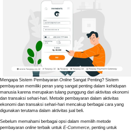
Mengapa Sistem Pembayaran
Online
Sangat Penting? Sistem
pembayaran memiliki peran yang sangat penting dalam kehidupan
manusia karena merupakan tulang punggung dari aktivitas ekonomi
dan transaksi sehari-hari. Metode pembayaran dalam aktivitas
ekonomi dan transaksi sehari-hari mencakup berbagai cara yang
digunakan terutama dalam aktivitas jual beli.
Sebelum memahami berbagai opsi dalam memilih metode
pembayaran
online
terbaik untuk
E-Commerce
, penting untuk