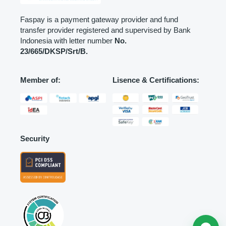
Faspay is a payment gateway provider and fund
transfer provider registered and supervised by Bank
Indonesia with letter number
No.
23/665/DKSP/Srt/B.
Member of:
Lisence & Certifications:
Security