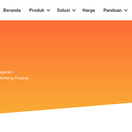
Beranda
Produk
Solusi
Harga
Panduan
bayaran,
i tentang Faspay