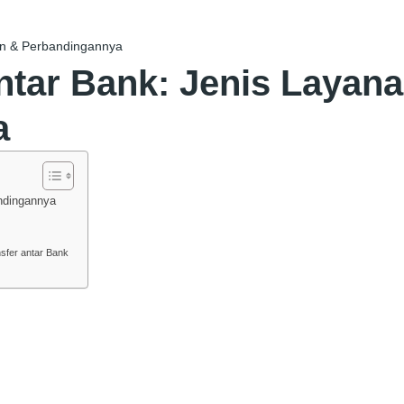
nan & Perbandingannya
ntar Bank: Jenis Layan
a
ndingannya
sfer antar Bank