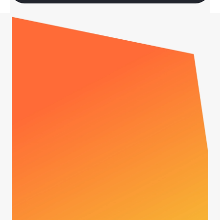
Kemudahan Pelanggan Bayar dengan
QRIS
Pelanggan melakukan checkout di aplikasi /
website merchant
Pelanggan memilih QRIS sebagai metode
pembayaran
QRIS ditampilkan di halaman website
Pelanggan melakukan pembayaran dengan
QRIS