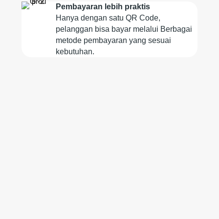
Pembayaran lebih praktis
Hanya dengan satu QR Code,
pelanggan bisa bayar melalui Berbagai
metode pembayaran yang sesuai
kebutuhan.
Sediakan QRIS Hanya
dengan 3 Langkah Mudah
Merchant mengisi form registrasi dan memberikan
kelengkapan dokumen
Proses integrasi dan testing
Mulai terima pembayaran dengan QRIS!