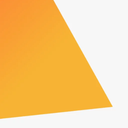
Klik Indomaret
"Faspay memiliki tim yang responsif.
Layanan Faspay juga cepat dan akurat.
Sekarang kami bisa menyediakan banyak
pilihan metode pembayaran kepada
pelanggan kami yang tersebar di seluruh
Indonesia. "