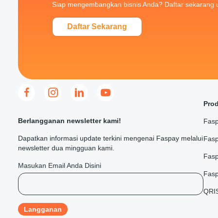
Siap mengembangkan bisnis Anda? Daftar sekarang 
Daftar Sekarang
Pro
Berlangganan newsletter kami!
Fasp
Dapatkan informasi update terkini mengenai Faspay melalui
Fasp
newsletter dua mingguan kami.
Fas
Masukan Email Anda Disini
Fasp
QRI