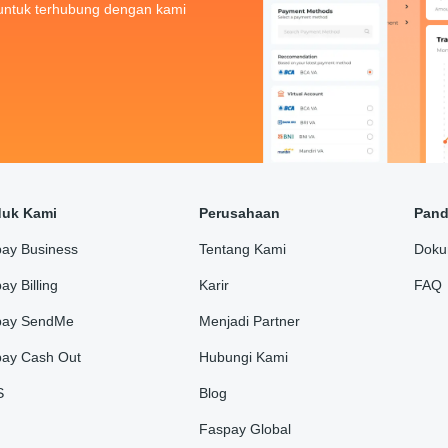
untuk terhubung dengan kami
duk Kami
Perusahaan
Pan
ay Business
Tentang Kami
Doku
ay Billing
Karir
FAQ
pay SendMe
Menjadi Partner
ay Cash Out
Hubungi Kami
S
Blog
Faspay Global