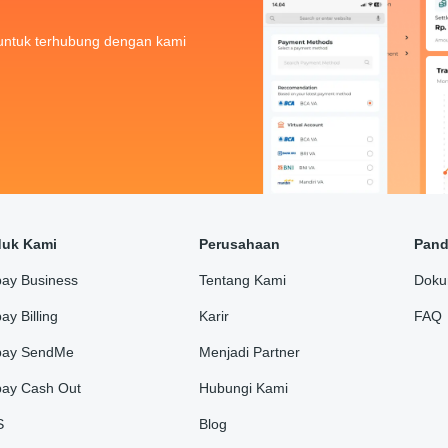
untuk terhubung dengan kami
duk Kami
Perusahaan
Pan
ay Business
Tentang Kami
Doku
ay Billing
Karir
FAQ
pay SendMe
Menjadi Partner
ay Cash Out
Hubungi Kami
S
Blog