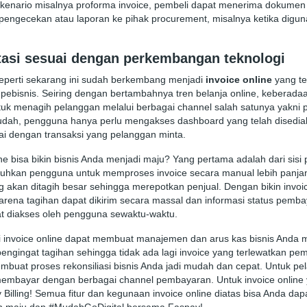
enario misalnya proforma invoice, pembeli dapat menerima dokumen 
engecekan atau laporan ke pihak procurement, misalnya ketika digun
ptasi sesuai dengan perkembangan teknologi
 seperti sekarang ini sudah berkembang menjadi
invoice online
yang te
ebisnis. Seiring dengan bertambahnya tren belanja online, keberadaa
k menagih pelanggan melalui berbagai channel salah satunya yakni pl
 mudah, pengguna hanya perlu mengakses dashboard yang telah dised
ai dengan transaksi yang pelanggan minta.
ne bisa bikin bisnis Anda menjadi maju? Yang pertama adalah dari sis
uhkan pengguna untuk memproses invoice secara manual lebih panjan
 akan ditagih besar sehingga merepotkan penjual. Dengan bikin invoice
ena tagihan dapat dikirim secara massal dan informasi status pemba
t diakses oleh pengguna sewaktu-waktu.
 invoice online dapat membuat manajemen dan arus kas bisnis Anda men
r pengingat tagihan sehingga tidak ada lagi invoice yang terlewatkan pe
embuat proses rekonsiliasi bisnis Anda jadi mudah dan cepat. Untuk pe
embayar dengan berbagai channel pembayaran. Untuk invoice onlin
Billing! Semua fitur dan kegunaan invoice online diatas bisa Anda d
ebih maju dan #MudahGoDigital bersama Faspay!