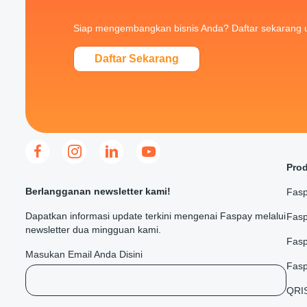
Siap mengembangkan bisnis Anda? Daftar sekarang 
Daftar Sekarang
Pro
Berlangganan newsletter kami!
Fasp
Dapatkan informasi update terkini mengenai Faspay melalui
Fasp
newsletter dua mingguan kami.
Fas
Masukan Email Anda Disini
Fasp
QRI