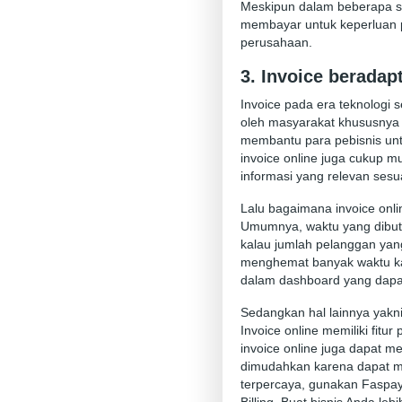
Meskipun dalam beberapa sk
membayar untuk keperluan p
perusahaan.
3. Invoice berada
Invoice pada era teknologi
oleh masyarakat khususnya p
membantu para pebisnis untu
invoice online juga cukup
informasi yang relevan sesu
Lalu bagaimana invoice onli
Umumnya, waktu yang dibut
kalau jumlah pelanggan yang
menghemat banyak waktu kar
dalam dashboard yang dapa
Sedangkan hal lainnya yakni
Invoice online memiliki fitu
invoice online juga dapat m
dimudahkan karena dapat m
terpercaya, gunakan Faspay 
Billing. Buat bisnis Anda l