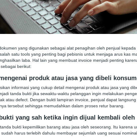
okumen yang digunakan sebagai alat penagihan oleh penjual kepada p
salah satu tools yang penting bagi pebisnis untuk menjaga arus kas m
nghasilkan laba. Hal lain yang membuat invoice menjadi penting kare
sebagai berikut:
i mengenai produk atau jasa yang dibeli konsu
ikan informasi yang cukup detail mengenai produk atau jasa yang dib
njadi tanda bukti jika sewaktu-waktu pelanggan ingin melakukan peng
sak atau defect. Dengan bukti lampiran invoice, penjual dapat langsu
nya tersebut sehingga memudahkan dalam proses retur barang.
bukti yang sah ketika ingin dijual kembali oleh 
n tanda bukti kepemilikan barang atau jasa oleh seseorang. Itu karena
li sudah harus terlebih dahulu membayar sejumlah uang sesuai nominal 