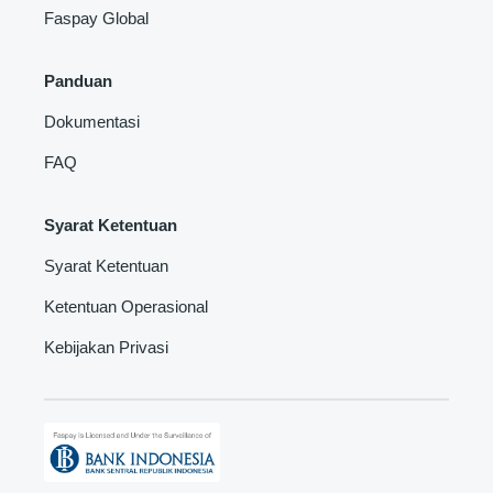
Faspay Global
Panduan
Dokumentasi
FAQ
Syarat Ketentuan
Syarat Ketentuan
Ketentuan Operasional
Kebijakan Privasi