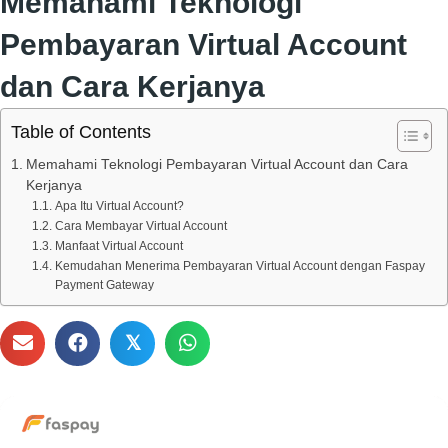
Memahami Teknologi
Pembayaran Virtual Account
dan Cara Kerjanya
Table of Contents
Memahami Teknologi Pembayaran Virtual Account dan Cara
Kerjanya
Apa Itu Virtual Account?
Cara Membayar Virtual Account
Manfaat Virtual Account
Kemudahan Menerima Pembayaran Virtual Account dengan Faspay
Payment Gateway
𝕏