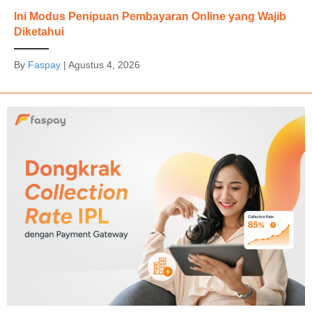
Ini Modus Penipuan Pembayaran Online yang Wajib
Diketahui
By
Faspay
|
Agustus 4, 2026