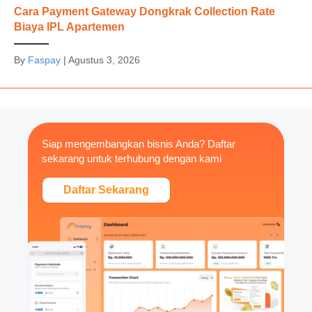
Cara Payment Gateway Dongkrak Collection Rate
Biaya IPL Apartemen
By
Faspay
|
Agustus 3, 2026
Siap mengembangkan bisnis Anda? Daftar
sekarang untuk terhubung dengan kami
Daftar Sekarang