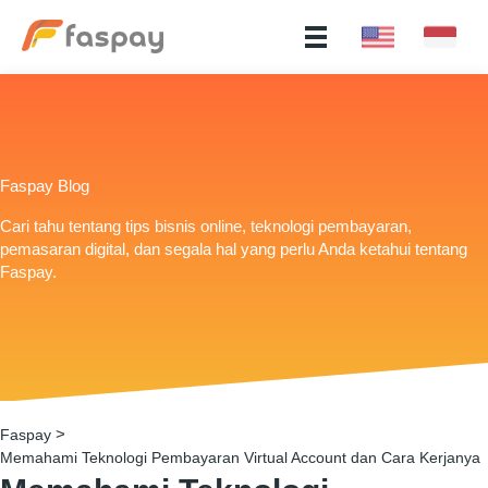
Faspay Blog
Cari tahu tentang tips bisnis online, teknologi pembayaran,
pemasaran digital, dan segala hal yang perlu Anda ketahui tentang
Faspay.
>
Faspay
Memahami Teknologi Pembayaran Virtual Account dan Cara Kerjanya