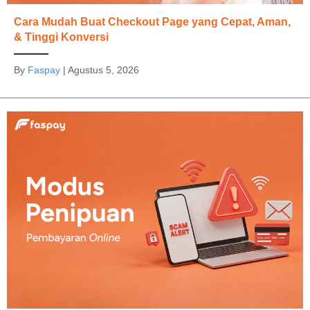
Cara Mudah Buat Checkout Page yang Cepat, Aman,
& Tinggi Konversi
By
Faspay
|
Agustus 5, 2026