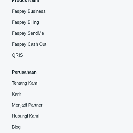
Produk Kami
Faspay Business
Faspay Billing
Faspay SendMe
Faspay Cash Out
QRIS
Perusahaan
Tentang Kami
Karir
Menjadi Partner
Hubungi Kami
Blog