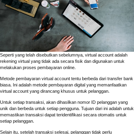
Seperti yang telah disebutkan sebelumnya, virtual account adalah
rekening virtual yang tidak ada secara fisik dan digunakan untuk
melakukan proses pembayaran online.
Metode pembayaran virtual account tentu berbeda dari transfer bank
biasa. Ini adalah metode pembayaran digital yang memanfaatkan
virtual account yang dirancang khusus untuk pelanggan.
Untuk setiap transaksi, akan dihasilkan nomor ID pelanggan yang
unik dan berbeda untuk setiap pengguna. Tujuan dari ini adalah untuk
memastikan transaksi dapat teridentifikasi secara otomatis untuk
setiap pelanggan.
Selain itu, setelah transaksi selesai, pelanggan tidak perlu