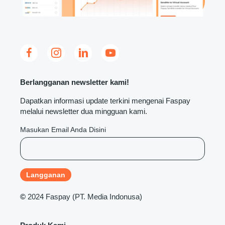
Berlangganan newsletter kami!
Dapatkan informasi update terkini mengenai Faspay
melalui newsletter dua mingguan kami.
Masukan Email Anda Disini
©
2024 Faspay (PT. Media Indonusa)