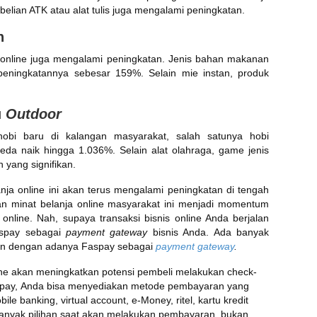
ian ATK atau alat tulis juga mengalami peningkatan.
n
nline juga mengalami peningkatan. Jenis bahan makanan
 peningkatannya sebesar 159%. Selain mie instan, produk
u
Outdoor
bi baru di kalangan masyarakat, salah satunya hobi
eda naik hingga 1.036%. Selain alat olahraga, game jenis
 yang signifikan.
lanja online ini akan terus mengalami peningkatan di tengah
n minat belanja online masyarakat ini menjadi momentum
 online. Nah, supaya transaksi bisnis online Anda berjalan
aspay sebagai
payment gateway
bisnis Anda. Ada banyak
gan dengan adanya Faspay sebagai
payment gateway
.
e akan meningkatkan potensi pembeli melakukan check-
spay,
Anda bisa menyediakan metode pembayaran yang
le banking, virtual account, e-Money, ritel, kartu kredit
banyak pilihan saat akan melakukan pembayaran, bukan