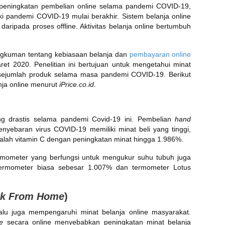
peningkatan pembelian online selama pandemi COVID-19,
i pandemi COVID-19 mulai berakhir. Sistem belanja online
 daripada proses offline. Aktivitas belanja online bertumbuh
angkuman tentang kebiasaan belanja dan
pembayaran online
et 2020. Penelitian ini bertujuan untuk mengetahui minat
 sejumlah produk selama masa pandemi COVID-19. Berikut
anja online menurut
iPrice.co.id
.
g drastis selama pandemi Covid-19 ini. Pembelian
hand
enyebaran virus COVID-19 memiliki minat beli yang tinggi,
lah vitamin C dengan peningkatan minat hingga 1.986%.
rmometer yang berfungsi untuk mengukur suhu tubuh juga
 termometer biasa sebesar 1.007% dan termometer Lotus
k From Home
)
alu juga mempengaruhi minat belanja online masyarakat.
ce
secara online menyebabkan peningkatan minat belanja