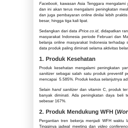
Facebook
, kawasan Asia Tenggara mengalami 
dan ini akan terus mengalami peningkatan mesk
dan juga pembayaran online dinilai lebih praktis
besar, hingga tiga kali lipat.
Sedangkan dari data
iPrice.co.id
, didapatkan r
masyarakat Indonesia periode Februari dan Mar
belanja online masyarakat Indonesia terhadap
data produk paling diminati selama aktivitas bel
1. Produk Kesehatan
Produk kesehatan mengalami peningkatan yan
sanitizer
sebagai salah satu produk preventif p
mencapai 5.585%. Produk kedua selanjutnya ada
Selain
hand sanitizer
dan vitamin C, produk te
banyak diminati. Ada peningkatan daya beli
sebesar 167%.
2. Produk Mendukung WFH (
Wor
Pergantian tren bekerja menjadi WFH waktu l
Tingginya jadwal meeting dan
video conferen