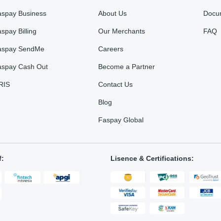
aspay Business
About Us
Docu
spay Billing
Our Merchants
FAQ
aspay SendMe
Careers
aspay Cash Out
Become a Partner
RIS
Contact Us
Blog
Faspay Global
f:
Lisence & Certifications: