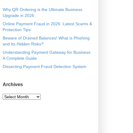
E
R
Why QR Ordering is the Ultimate Business
B
Upgrade in 2026
Y
Online Payment Fraud in 2026: Latest Scams &
Protection Tips
Beware of Drained Balances! What is Phishing
and Its Hidden Risks?
Understanding Payment Gateway for Business:
A Complete Guide
Dissecting Payment Fraud Detection System
Archives
A
r
c
h
i
v
e