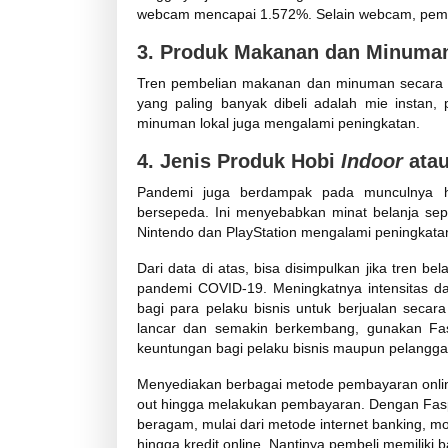
webcam mencapai 1.572%. Selain webcam, pembel
3. Produk Makanan dan Minuma
Tren pembelian makanan dan minuman secara o
yang paling banyak dibeli adalah mie instan,
minuman lokal juga mengalami peningkatan.
4. Jenis Produk Hobi
Indoor
ata
Pandemi juga berdampak pada munculnya ho
bersepeda. Ini menyebabkan minat belanja sep
Nintendo dan PlayStation mengalami peningkatan
Dari data di atas, bisa disimpulkan jika tren be
pandemi COVID-19. Meningkatnya intensitas da
bagi para pelaku bisnis untuk berjualan secara
lancar dan semakin berkembang, gunakan F
keuntungan bagi pelaku bisnis maupun pelang
Menyediakan berbagai metode pembayaran onlin
out hingga melakukan pembayaran. Dengan Fa
beragam, mulai dari metode internet banking, mobi
hingga kredit online. N
antinya pembeli memiliki 