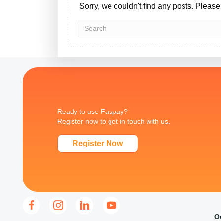
Sorry, we couldn't find any posts. Please 
Ready to use Faspay?
Register now to get in touch with us.
Register Now
O