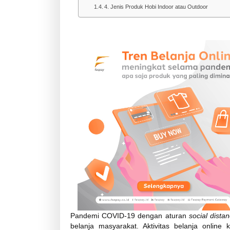
4. Jenis Produk Hobi Indoor atau Outdoor
Pandemi COVID-19 dengan aturan
social dista
belanja masyarakat. Aktivitas belanja online 