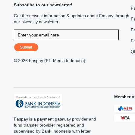
Subscribe to our newsletter!
F
Get the newest information & updates about Faspay through
Fa
our biweekly newsletter.
F
F
Submit
Q
©
2026 Faspay (PT. Media Indonusa)
Member o
Faspay is a payment gateway provider and
fund transfer provider registered and
supervised by Bank Indonesia with letter