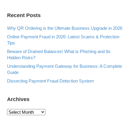
I
L
Recent Posts
T
E
R
Why QR Ordering is the Ultimate Business Upgrade in 2026
B
Online Payment Fraud in 2026: Latest Scams & Protection
Y
Tips
Beware of Drained Balances! What is Phishing and Its
Hidden Risks?
Understanding Payment Gateway for Business: A Complete
Guide
Dissecting Payment Fraud Detection System
Archives
A
r
c
h