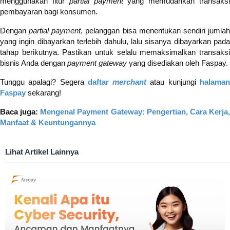
menggunakan fitur
partial payment
yang memudahkan transaks
pembayaran bagi konsumen.
Dengan
partial payment
, pelanggan bisa menentukan sendiri jumla
yang ingin dibayarkan terlebih dahulu, lalu sisanya dibayarkan pada
tahap berikutnya. Pastikan untuk selalu memaksimalkan transaksi
bisnis Anda dengan
payment gateway
yang disediakan oleh Faspay.
Tunggu apalagi? Segera
daftar
merchant
atau kunjungi
halama
Faspay
sekarang!
Baca juga:
Mengenal Payment Gateway: Pengertian, Cara Kerja
Manfaat & Keuntungannya
Lihat Artikel Lainnya