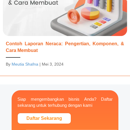
Contoh Laporan Neraca: Pengertian, Komponen, &
Cara Membuat
By
Meutia Shafna
|
Mei 3, 2024
Siap mengembangkan bisnis Anda? Daftar
sekarang untuk terhubung dengan kami
Daftar Sekarang