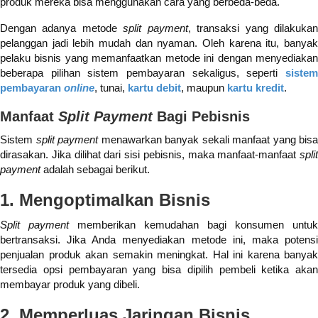
produk mereka bisa menggunakan cara yang berbeda-beda.
Dengan adanya metode
split payment
, transaksi yang dilakuka
pelanggan jadi lebih mudah dan nyaman. Oleh karena itu, banyak
pelaku bisnis yang memanfaatkan metode ini dengan menyediakan
beberapa pilihan sistem pembayaran sekaligus, seperti
sistem
pembayaran
online
, tunai,
kartu debit
, maupun
kartu kredit
.
Manfaat
Split Payment
Bagi Pebisnis
Sistem
split payment
menawarkan banyak sekali manfaat yang bisa
dirasakan. Jika dilihat dari sisi pebisnis, maka manfaat-manfaat
split
payment
adalah sebagai berikut.
1. Mengoptimalkan Bisnis
Split payment
memberikan kemudahan bagi konsumen untuk
bertransaksi. Jika Anda menyediakan metode ini, maka potensi
penjualan produk akan semakin meningkat. Hal ini karena banyak
tersedia opsi pembayaran yang bisa dipilih pembeli ketika akan
membayar produk yang dibeli.
2. Memperluas Jaringan Bisnis