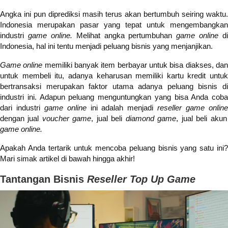
Angka ini pun diprediksi masih terus akan bertumbuh seiring waktu.
Indonesia merupakan pasar yang tepat untuk mengembangkan
industri
game online.
Melihat angka pertumbuhan
game online
di
Indonesia, hal ini tentu menjadi peluang bisnis yang menjanjikan.
Game online
memiliki banyak item berbayar untuk bisa diakses, da
untuk membeli itu, adanya keharusan memiliki kartu kredit untuk
bertransaksi merupakan faktor utama adanya peluang bisnis di
industri ini. Adapun peluang menguntungkan yang bisa Anda coba
dari industri
game online
ini adalah menjadi
reseller game onlin
dengan jual
voucher game
, jual beli
diamond game
, jual beli akun
game online.
Apakah Anda tertarik untuk mencoba peluang bisnis yang satu ini?
Mari simak artikel di bawah hingga akhir!
Tantangan Bisnis
Reseller Top Up Game