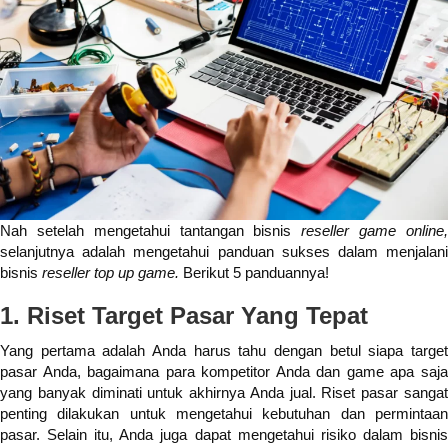
Nah setelah mengetahui tantangan bisnis
reseller game online
selanjutnya adalah mengetahui panduan sukses dalam menjalani
bisnis
reseller top up game.
Berikut 5 panduannya!
1. Riset Target Pasar Yang Tepat
Yang pertama adalah Anda harus tahu dengan betul siapa target
pasar Anda, bagaimana para kompetitor Anda dan game apa saja
yang banyak diminati untuk akhirnya Anda jual. Riset pasar sangat
penting dilakukan untuk mengetahui kebutuhan dan permintaan
pasar. Selain itu, Anda juga dapat mengetahui risiko dalam bisnis