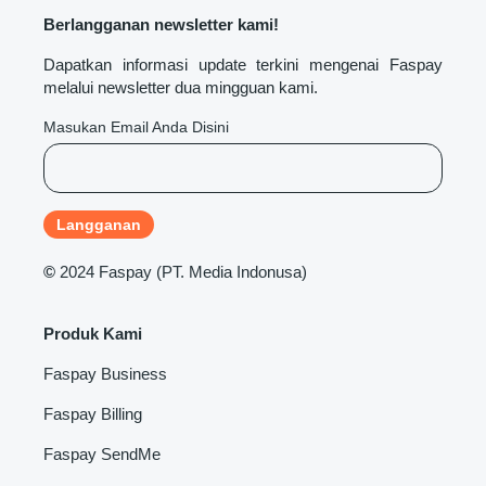
Berlangganan newsletter kami!
Dapatkan informasi update terkini mengenai Faspay
melalui newsletter dua mingguan kami.
Masukan Email Anda Disini
©
2024 Faspay (PT. Media Indonusa)
Produk Kami
Faspay Business
Faspay Billing
Faspay SendMe