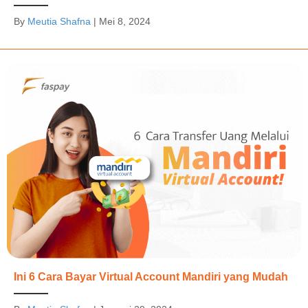
By
Meutia Shafna
|
Mei 8, 2024
Ini 6 Cara Bayar Virtual Account Mandiri yang Mudah