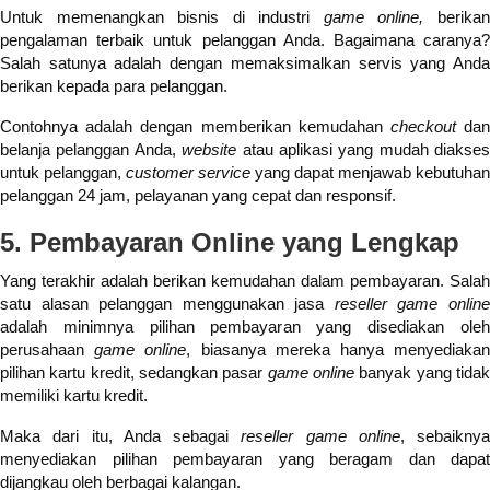
Untuk memenangkan bisnis di industri
game online,
berika
pengalaman terbaik untuk pelanggan Anda. Bagaimana caranya?
Salah satunya adalah dengan memaksimalkan servis yang Anda
berikan kepada para pelanggan.
Contohnya adalah dengan memberikan kemudahan
checkout
da
belanja pelanggan Anda,
website
atau aplikasi yang mudah diakses
untuk pelanggan,
customer service
yang dapat menjawab kebutuhan
pelanggan 24 jam, pelayanan yang cepat dan responsif.
5. Pembayaran Online yang Lengkap
Yang terakhir adalah berikan kemudahan dalam pembayaran. Salah
satu alasan pelanggan menggunakan jasa
reseller game onlin
adalah minimnya pilihan pembayaran yang disediakan oleh
perusahaan
game online
, biasanya mereka hanya menyediaka
pilihan kartu kredit, sedangkan pasar
game online
banyak yang tida
memiliki kartu kredit.
Maka dari itu, Anda sebagai
reseller game online
, sebaiknya
menyediakan pilihan pembayaran yang beragam dan dapat
dijangkau oleh berbagai kalangan.