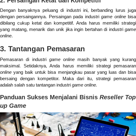
2. Persaingan Ketat dan Kompetitif
Dengan banyaknya peluang di industri ini, berbanding lurus juga
dengan persaingannya. Persaingan pada industri
game online
bis
dibilang cukup ketat dan kompetitif. Anda harus memiliki strategi
yang matang, menarik dan unik jika ingin bertahan di industri
game
online
.
3. Tantangan Pemasaran
Pemasaran di industri
game online
masih banyak yang kurang
maksimal. Setidaknya, Anda harus memiliki strategi pemasaran
online
yang baik untuk bisa menjangkau pasar yang luas dan bisa
bersaing dengan kompetitor. Maka dari itu, strategi pemasaran
adalah salah satu tantangan industri
game online.
Panduan Sukses Menjalani Bisnis
Reseller
Top
up Game