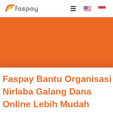
Faspay Bantu Organisasi
Nirlaba Galang Dana
Online Lebih Mudah