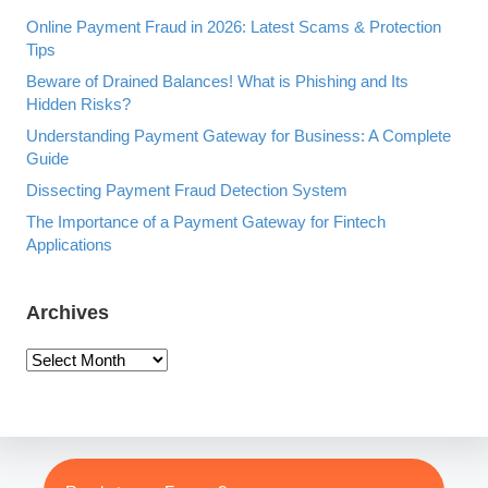
E
R
Online Payment Fraud in 2026: Latest Scams & Protection
B
Tips
Y
Beware of Drained Balances! What is Phishing and Its
Hidden Risks?
Understanding Payment Gateway for Business: A Complete
Guide
Dissecting Payment Fraud Detection System
The Importance of a Payment Gateway for Fintech
Applications
Archives
A
r
c
h
i
v