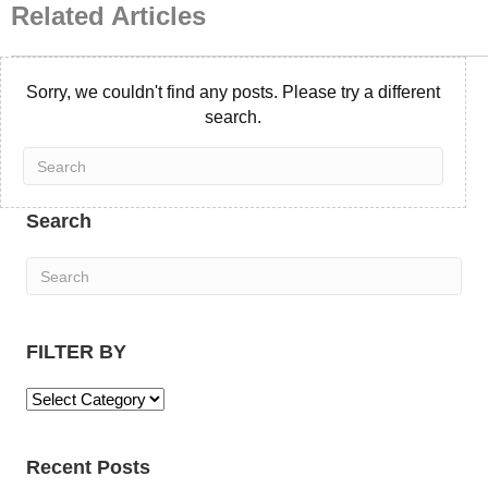
Related Articles
Sorry, we couldn't find any posts. Please try a different
search.
Search
FILTER BY
F
I
L
Recent Posts
T