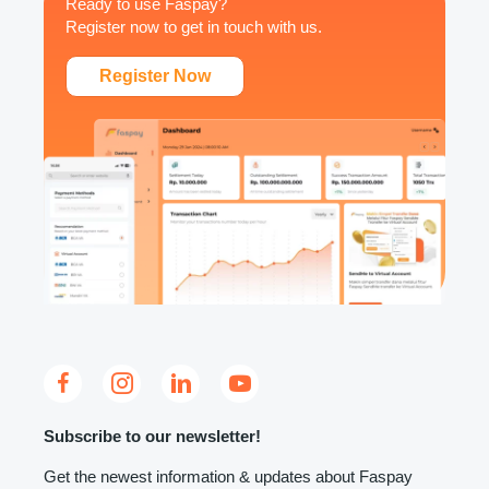
Ready to use Faspay?
e
Register now to get in touch with us.
s
Register Now
Subscribe to our newsletter!
Get the newest information & updates about Faspay