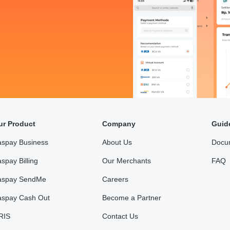
ur Product
Company
Guid
aspay Business
About Us
Docu
spay Billing
Our Merchants
FAQ
aspay SendMe
Careers
aspay Cash Out
Become a Partner
RIS
Contact Us