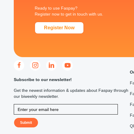
Ready to use Faspay?
Register now to get in touch with us.
Register Now
O
Subscribe to our newsletter!
F
Get the newest information & updates about Faspay through
Fa
our biweekly newsletter.
F
F
Submit
Q