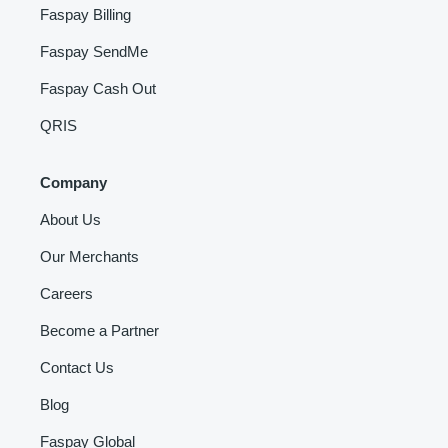
Faspay Billing
Faspay SendMe
Faspay Cash Out
QRIS
Company
About Us
Our Merchants
Careers
Become a Partner
Contact Us
Blog
Faspay Global