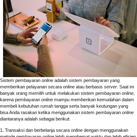
Sistem pembayaran
online
adalah sistem pembayaran yang
memberikan pelayanan secara online atau berbasis
server
. Saat ini
banyak orang memilih untuk melakukan sistem pembayaran
online
,
karena pembayaran
online
mampu memberikan kemudahan dalam
membeli kebutuhan rumah tangga serta banyak keutungan yang
bisa Anda rasakan ketika menggunakan sistem pembayaran
online
diantaranya adalah sebagai berikut:
1. Transaksi dan berbelanja secara
online
dengan menggunakan
metode pembayaran
online
lebih menghemat waktu dan lebih efisien.