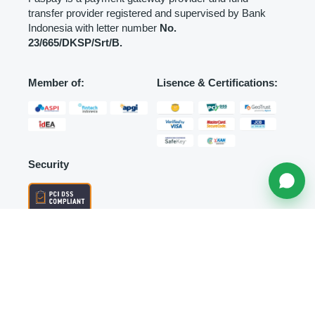
transfer provider registered and supervised by Bank
Indonesia with letter number
No.
23/665/DKSP/Srt/B.
Member of:
Lisence & Certifications:
Security