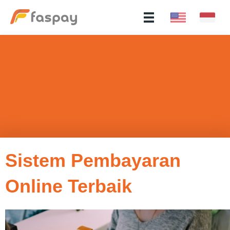
Sistem Pembayaran
Online Terbaik