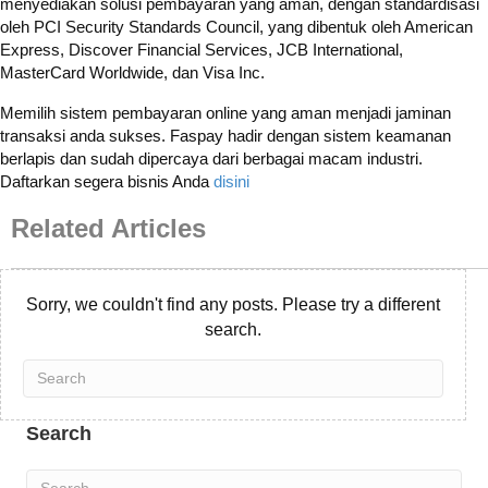
menyediakan solusi pembayaran yang aman, dengan standardisasi
oleh PCI Security Standards Council, yang dibentuk oleh American
Express, Discover Financial Services, JCB International,
MasterCard Worldwide, dan Visa Inc.
Memilih sistem pembayaran online yang aman menjadi jaminan
transaksi anda sukses. Faspay hadir dengan sistem keamanan
berlapis dan sudah dipercaya dari berbagai macam industri.
Daftarkan segera bisnis Anda
disini
Related Articles
Sorry, we couldn't find any posts. Please try a different
search.
Search