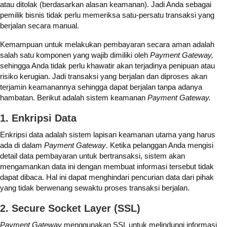
atau ditolak (berdasarkan alasan keamanan). Jadi Anda sebagai
pemilik bisnis tidak perlu memeriksa satu-persatu transaksi yang
berjalan secara manual.
Kemampuan untuk melakukan pembayaran secara aman adalah
salah satu komponen yang wajib dimiliki oleh
Payment Gateway,
sehingga Anda tidak perlu khawatir akan terjadinya penipuan atau
risiko kerugian. Jadi transaksi yang berjalan dan diproses akan
terjamin keamanannya sehingga dapat berjalan tanpa adanya
hambatan. Berikut adalah sistem keamanan
Payment Gateway.
1. Enkripsi Data
Enkripsi data adalah sistem lapisan keamanan utama yang harus
ada di dalam
Payment Gateway
. Ketika pelanggan Anda mengisi
detail data pembayaran untuk bertransaksi, sistem akan
mengamankan data ini dengan membuat informasi tersebut tidak
dapat dibaca. Hal ini dapat menghindari pencurian data dari pihak
yang tidak berwenang sewaktu proses transaksi berjalan.
2. Secure Socket Layer (SSL)
Payment Gateway
menggunakan SSL untuk melindungi informasi