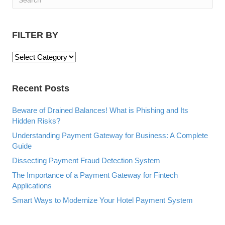
FILTER BY
F
I
L
Recent Posts
T
E
R
Beware of Drained Balances! What is Phishing and Its
B
Hidden Risks?
Y
Understanding Payment Gateway for Business: A Complete
Guide
Dissecting Payment Fraud Detection System
The Importance of a Payment Gateway for Fintech
Applications
Smart Ways to Modernize Your Hotel Payment System