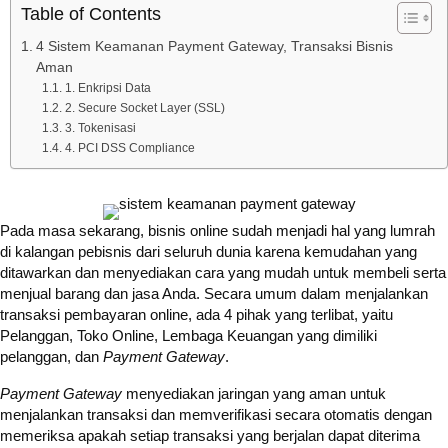
Table of Contents
4 Sistem Keamanan Payment Gateway, Transaksi Bisnis
Aman
1. Enkripsi Data
2. Secure Socket Layer (SSL)
3. Tokenisasi
4. PCI DSS Compliance
Pada masa sekarang, bisnis online sudah menjadi hal yang lumrah
di kalangan pebisnis dari seluruh dunia karena kemudahan yang
ditawarkan dan menyediakan cara yang mudah untuk membeli serta
menjual barang dan jasa Anda. Secara umum dalam menjalankan
transaksi pembayaran online, ada 4 pihak yang terlibat, yaitu
Pelanggan, Toko Online, Lembaga Keuangan yang dimiliki
pelanggan, dan
Payment Gateway
.
Payment Gateway
menyediakan jaringan yang aman untuk
menjalankan transaksi dan memverifikasi secara otomatis dengan
memeriksa apakah setiap transaksi yang berjalan dapat diterima