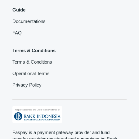
Guide
Documentations
FAQ
Terms & Conditions
Terms & Conditions
Operational Terms
Privacy Policy
Faspay is a payment gateway provider and fund
transfer provider registered and supervised by Bank