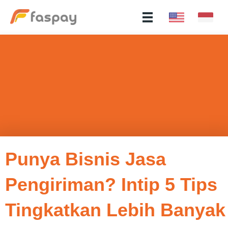
Punya Bisnis Jasa
Pengiriman? Intip 5 Tips
Tingkatkan Lebih Banyak