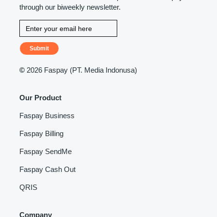
through our biweekly newsletter.
Submit
©
2026 Faspay (PT. Media Indonusa)
Our Product
Faspay Business
Faspay Billing
Faspay SendMe
Faspay Cash Out
QRIS
Company