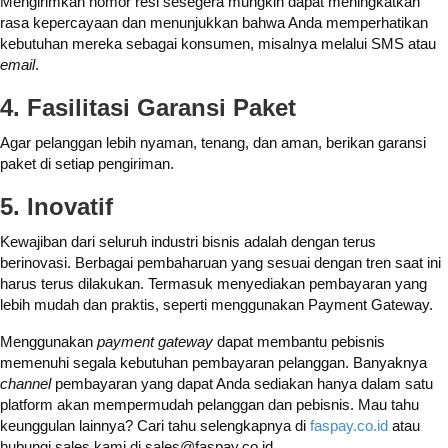
Mengirimkan nomor resi sesegera mungkin dapat meningkatkan
rasa kepercayaan dan menunjukkan bahwa Anda memperhatikan
kebutuhan mereka sebagai konsumen, misalnya melalui SMS atau
email
.
4. Fasilitasi Garansi Paket
Agar pelanggan lebih nyaman, tenang, dan aman, berikan garansi
paket di setiap pengiriman.
5. Inovatif
Kewajiban dari seluruh industri bisnis adalah dengan terus
berinovasi. Berbagai pembaharuan yang sesuai dengan tren saat ini
harus terus dilakukan. Termasuk menyediakan pembayaran yang
lebih mudah dan praktis, seperti menggunakan Payment Gateway.
Menggunakan
payment gateway
dapat membantu pebisnis
memenuhi segala kebutuhan pembayaran pelanggan. Banyaknya
channel
pembayaran yang dapat Anda sediakan hanya dalam satu
platform akan mempermudah pelanggan dan pebisnis. Mau tahu
keunggulan lainnya? Cari tahu selengkapnya di
faspay.co.id
atau
hubungi sales kami di sales@faspay.co.id