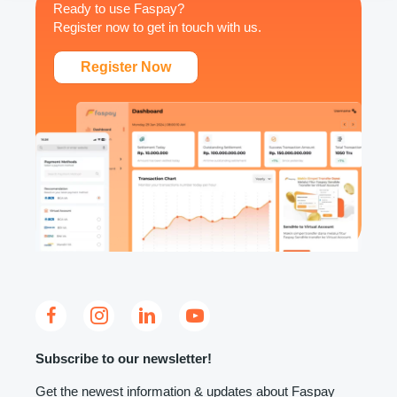
Ready to use Faspay?
e
Register now to get in touch with us.
s
Register Now
Subscribe to our newsletter!
Get the newest information & updates about Faspay