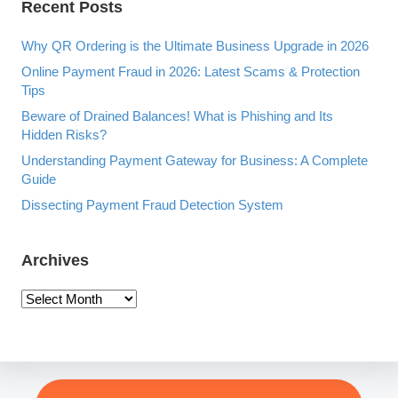
Recent Posts
T
E
R
Why QR Ordering is the Ultimate Business Upgrade in 2026
B
Online Payment Fraud in 2026: Latest Scams & Protection
Y
Tips
Beware of Drained Balances! What is Phishing and Its
Hidden Risks?
Understanding Payment Gateway for Business: A Complete
Guide
Dissecting Payment Fraud Detection System
Archives
A
r
c
h
i
v