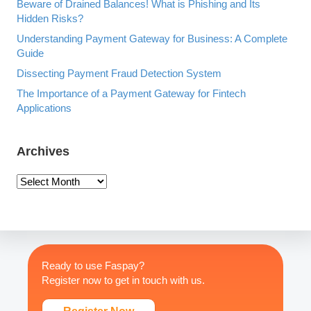
Beware of Drained Balances! What is Phishing and Its
Hidden Risks?
Understanding Payment Gateway for Business: A Complete
Guide
Dissecting Payment Fraud Detection System
The Importance of a Payment Gateway for Fintech
Applications
Archives
A
r
c
h
i
v
Ready to use Faspay?
e
Register now to get in touch with us.
s