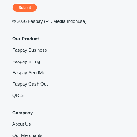
Submit
©
2026 Faspay (PT. Media Indonusa)
Our Product
Faspay Business
Faspay Billing
Faspay SendMe
Faspay Cash Out
QRIS
Company
About Us
Our Merchants