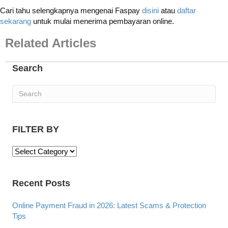
Cari tahu selengkapnya mengenai Faspay
disini
atau
daftar
sekarang
untuk mulai menerima pembayaran online.
Related Articles
Search
FILTER BY
F
I
L
Recent Posts
T
E
R
Online Payment Fraud in 2026: Latest Scams & Protection
B
Tips
Y