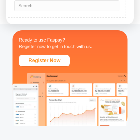
Ready to use Faspay?
Register now to get in touch with us.
Register Now