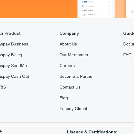
ur Product
Company
Guid
aspay Business
About Us
Docu
spay Billing
Our Merchants
FAQ
aspay SendMe
Careers
aspay Cash Out
Become a Partner
RIS
Contact Us
Blog
Faspay Global
f:
Lisence & Certifications: