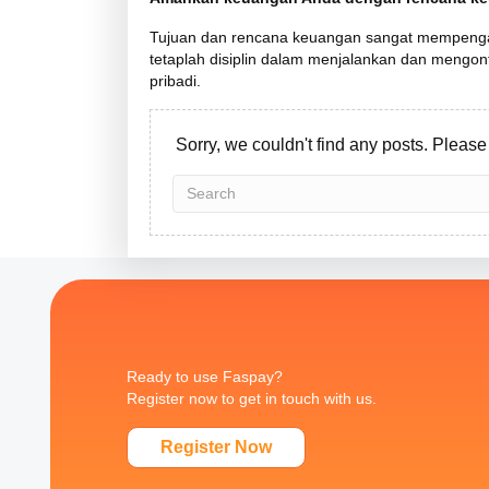
Tujuan dan rencana keuangan sangat mempengaruh
tetaplah disiplin dalam menjalankan dan mengo
pribadi.
Sorry, we couldn't find any posts. Please 
Ready to use Faspay?
Register now to get in touch with us.
Register Now