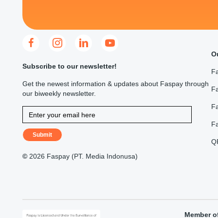
O
Subscribe to our newsletter!
F
Get the newest information & updates about Faspay through
Fa
our biweekly newsletter.
F
F
Submit
Q
©
2026 Faspay (PT. Media Indonusa)
Member o