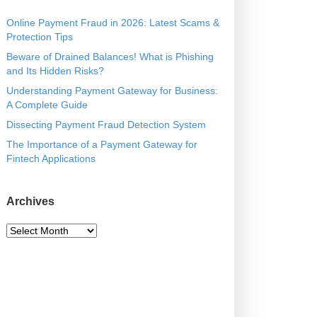
E
R
Online Payment Fraud in 2026: Latest Scams &
B
Protection Tips
Y
Beware of Drained Balances! What is Phishing
and Its Hidden Risks?
Understanding Payment Gateway for Business:
A Complete Guide
Dissecting Payment Fraud Detection System
The Importance of a Payment Gateway for
Fintech Applications
Archives
A
r
c
h
i
v
e