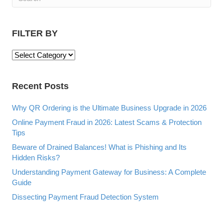
FILTER BY
F
I
L
Recent Posts
T
E
R
Why QR Ordering is the Ultimate Business Upgrade in 2026
B
Online Payment Fraud in 2026: Latest Scams & Protection
Y
Tips
Beware of Drained Balances! What is Phishing and Its
Hidden Risks?
Understanding Payment Gateway for Business: A Complete
Guide
Dissecting Payment Fraud Detection System