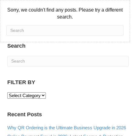
Sorry, we couldn't find any posts. Please try a different
search.
Search
FILTER BY
F
I
L
Recent Posts
T
E
R
Why QR Ordering is the Ultimate Business Upgrade in 2026
B