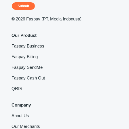
Submit
©
2026 Faspay (PT. Media Indonusa)
Our Product
Faspay Business
Faspay Billing
Faspay SendMe
Faspay Cash Out
QRIS
Company
About Us
Our Merchants