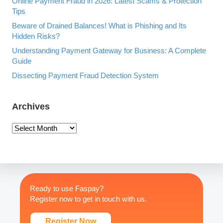
Online Payment Fraud in 2026: Latest Scams & Protection
Y
Tips
Beware of Drained Balances! What is Phishing and Its
Hidden Risks?
Understanding Payment Gateway for Business: A Complete
Guide
Dissecting Payment Fraud Detection System
Archives
A
r
c
h
i
v
Ready to use Faspay?
e
Register now to get in touch with us.
s
Register Now