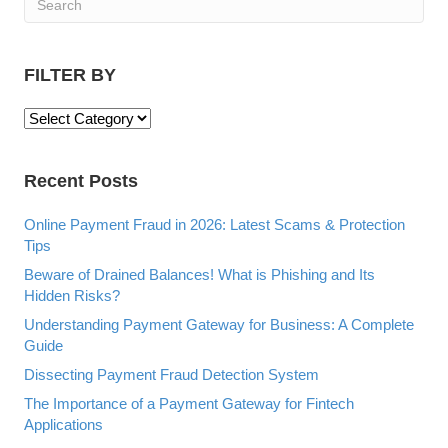
FILTER BY
F
I
L
Recent Posts
T
E
R
Online Payment Fraud in 2026: Latest Scams & Protection
B
Tips
Y
Beware of Drained Balances! What is Phishing and Its
Hidden Risks?
Understanding Payment Gateway for Business: A Complete
Guide
Dissecting Payment Fraud Detection System
The Importance of a Payment Gateway for Fintech
Applications