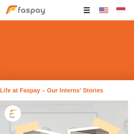
​Life at Faspay – Our Interns’ Stories