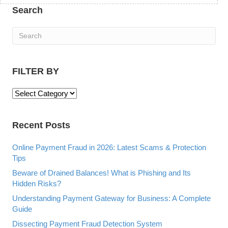
Search
FILTER BY
F
I
L
Recent Posts
T
E
R
Online Payment Fraud in 2026: Latest Scams & Protection
B
Tips
Y
Beware of Drained Balances! What is Phishing and Its
Hidden Risks?
Understanding Payment Gateway for Business: A Complete
Guide
Dissecting Payment Fraud Detection System