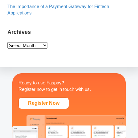
The Importance of a Payment Gateway for Fintech
Applications
Archives
A
r
c
h
i
v
Ready to use Faspay?
e
Register now to get in touch with us.
s
Register Now