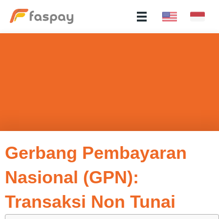
Gerbang Pembayaran
Nasional (GPN):
Transaksi Non Tunai