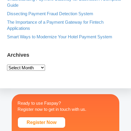
Guide
Dissecting Payment Fraud Detection System
The Importance of a Payment Gateway for Fintech
Applications
Smart Ways to Modernize Your Hotel Payment System
Archives
A
r
c
h
i
v
Ready to use Faspay?
e
Register now to get in touch with us.
s
Register Now