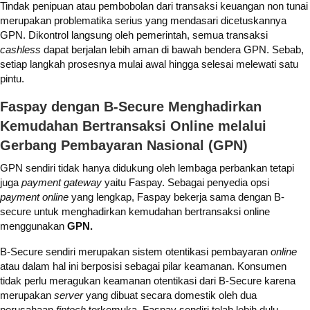
Tindak penipuan atau pembobolan dari transaksi keuangan non tunai
merupakan problematika serius yang mendasari dicetuskannya
GPN. Dikontrol langsung oleh pemerintah, semua transaksi
cashless
dapat berjalan lebih aman di bawah bendera GPN. Sebab,
setiap langkah prosesnya mulai awal hingga selesai melewati satu
pintu.
Faspay dengan B-Secure Menghadirkan
Kemudahan Bertransaksi Online melalui
Gerbang Pembayaran Nasional (GPN)
GPN sendiri tidak hanya didukung oleh lembaga perbankan tetapi
juga
payment gateway
yaitu Faspay. Sebagai penyedia opsi
payment
online
yang lengkap, Faspay bekerja sama dengan B-
secure untuk menghadirkan kemudahan bertransaksi online
menggunakan
GPN.
B-Secure sendiri merupakan sistem otentikasi pembayaran
online
atau dalam hal ini berposisi sebagai pilar keamanan. Konsumen
tidak perlu meragukan keamanan otentikasi dari B-Secure karena
merupakan
server
yang dibuat secara domestik oleh dua
perusahaan
fintech
terkemuka. Faspay sendiri telah lebih dulu