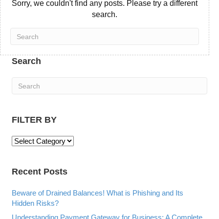
Sorry, we couldn't find any posts. Please try a different
search.
Search
FILTER BY
F
I
L
Recent Posts
T
E
R
Beware of Drained Balances! What is Phishing and Its
B
Hidden Risks?
Y
Understanding Payment Gateway for Business: A Complete