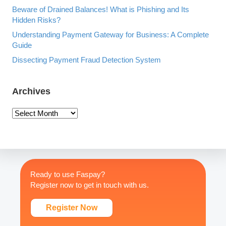
Beware of Drained Balances! What is Phishing and Its
Hidden Risks?
Understanding Payment Gateway for Business: A Complete
Guide
Dissecting Payment Fraud Detection System
Archives
A
r
c
h
i
v
Ready to use Faspay?
e
Register now to get in touch with us.
s
Register Now