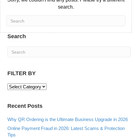
search.
Search
FILTER BY
F
I
L
Recent Posts
T
E
R
Why QR Ordering is the Ultimate Business Upgrade in 2026
B
Online Payment Fraud in 2026: Latest Scams & Protection
Y
Tips