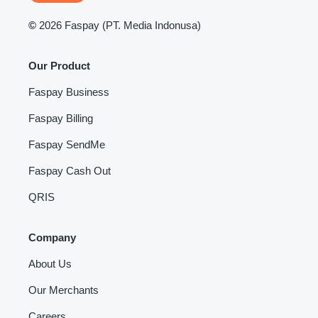
©
2026 Faspay (PT. Media Indonusa)
Our Product
Faspay Business
Faspay Billing
Faspay SendMe
Faspay Cash Out
QRIS
Company
About Us
Our Merchants
Careers