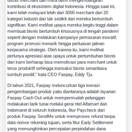
bisnis merchant dan mitra demi mengembangkan
kontribusi di ekosistem digital Indonesia. Hingga saat ini,
kami telah melayani lebih dari 3000 merchant dari 20
kategori industri dan tak sedikit dari mereka bertumbuh
signifikan. Kami melihat upaya mereka begitu tinggi dalam
membuat bisnis bertumbuh khususnya di tengah pandemi
seperti dengan melalukan kampanye pemasaran inovatif,
program promosi menarik hingga perluasan jalinan
kerjasama strategis. Oleh karena itu, kami melihat
perlunya apresiasi atas upaya untuk pertumbuhan bisnis
dan kami berharap bisa memotivasi para merchant untuk
terus produktif sehingga transaksi bisnis senantiasa
tumbuh positif," kata CEO Faspay, Eddy Tju.
Di tahun 2021, Faspay meluncurkan tiga inovasi
pengembangan produk yaitu diantaranya adalah layanan
Faspay Cash Out untuk mempermudah pelanggan
melakukan tarik tunai melalui gerai ritel Alfamart dan
Indomaret di seluruh Indonesia, fitur Paycheck dari
produk Faspay SendMe untuk memproses refund tanpa
data nomor rekening tujuan, serta fitur Early Settlement
yang memungkinkan percepatan perpindahan dana