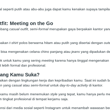
l seperti putih atau abu-abu juga dapat kamu kenakan supaya tampilan
fit: Meeting on the Go
imbang
casual outfit
,
semi-formal
merupakan gaya berpakain kantor ya
enakan
t-shirt
polos berwarna hitam atau putih yang disertai dengan
out
u bisa mengenakan celana chino panjang atau
jeans
yang dipadukan d
ok untuk kamu yang sering
meeting
karena hanya tinggal mengenakan
 lebih formal dan profesional.
yang Kamu Suka?
aikan dengan lingkungan kerja dan kepribadian kamu. Saat ini sudah
an yang
casual
atau
semi-formal
untuk
day-to-day
activity
di kantor.
ka kamu masih belum menemukan
style
yang tepat, kamu hanya perlu me
tingkat profesional di tempat kerjamu saja.
rensi dari media sosial seperti Instagram untuk menambah wawasan b