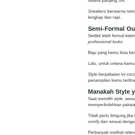
celana panjang 3/4.
Sneakers
berwarna netra
lengkap dan rapi.
Semi-Formal Out
Sedikit lebih formal ket
professional looks
.
Baju yang kamu bisa k
Lalu, untuk celana kam
Style
berpakaian ini coc
penampilan kamu terlihat
Manakah Style 
Saat memilih
style
, sesu
memperbolehkan pakai
Tidak perlu bingung ji
comfy
dan sesuai dengan 
Perbanyak melihat refe