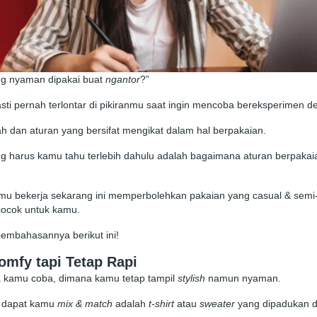
g nyaman dipakai buat
ngantor
?”
pasti pernah terlontar di pikiranmu saat ingin mencoba bereksperimen 
ah dan aturan yang bersifat mengikat dalam hal berpakaian.
g harus kamu tahu terlebih dahulu adalah bagaimana aturan berpakai
mu bekerja sekarang ini memperbolehkan pakaian yang casual & semi-
i cocok untuk kamu.
pembahasannya berikut ini!
omfy tapi Tetap Rapi
sa kamu coba, dimana kamu tetap tampil
stylish
namun nyaman.
g dapat kamu
mix & match
adalah
t-shirt
atau
sweater
yang dipadukan 