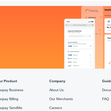
ur Product
Company
Guid
aspay Business
About Us
Docu
spay Billing
Our Merchants
FAQ
aspay SendMe
Careers