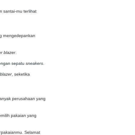
 santai-mu terlihat
ng mengedepankan
er
blazer
.
engan sepatu
sneakers
.
blazer
, seketika
 banyak perusahaan yang
milih pakaian yang
erpakaianmu. Selamat