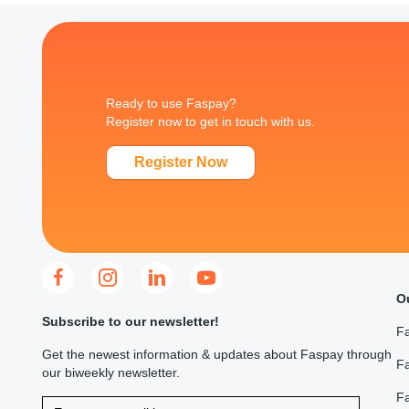
Ready to use Faspay?
Register now to get in touch with us.
Register Now
O
Subscribe to our newsletter!
F
Get the newest information & updates about Faspay through
Fa
our biweekly newsletter.
F