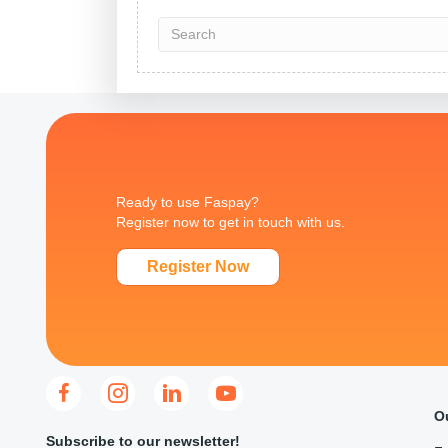
Ready to use Faspay?
Register now to get in touch with us.
Register Now
O
Subscribe to our newsletter!