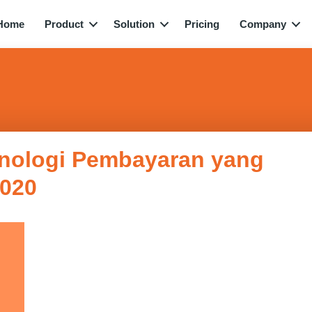
Home
Product
Solution
Pricing
Company
eknologi Pembayaran yang
020