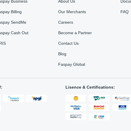
aspay Business
About Us
Docu
spay Billing
Our Merchants
FAQ
aspay SendMe
Careers
aspay Cash Out
Become a Partner
RIS
Contact Us
Blog
Faspay Global
f:
Lisence & Certifications: