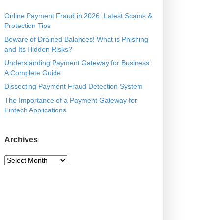
E
R
Online Payment Fraud in 2026: Latest Scams &
B
Protection Tips
Y
Beware of Drained Balances! What is Phishing
and Its Hidden Risks?
Understanding Payment Gateway for Business:
A Complete Guide
Dissecting Payment Fraud Detection System
The Importance of a Payment Gateway for
Fintech Applications
Archives
A
r
c
h
i
v
e