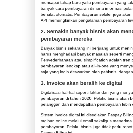
mencapai tahap baru yaitu pembayaran yang tak
banyak cara pembayaran dimana informasi pelan
bersifat otomatis. Pembayaran seluler juga ak
API memungkinkan pengalaman pembayaran lewat
2. Semakin banyak bisnis akan men
pembayaran mereka
Banyak bisnis sekarang ini berjuang untuk me
harus menghadapi banyak masalah seperti mengel
Penyederhanaan atau simplification adalah tre
pembayaran lengkap atau all-in-one yang menyed
saja yang ingin ditawarkan oleh pebisnis, dengan 
3. Invoice akan beralih ke digital
Digitalisasi hal-hal seperti faktur dan yang men
pembayaran di tahun 2020. Pelaku bisnis akan
pelanggan dan mendapatkan pembayaran lebih c
Sistem invoice digital ini disediakan Faspay Bi
tagihan online melalui email sekaligus menerima
pembayaran. Pelaku bisnis juga tidak perlu rep
Faspay Billing ini.