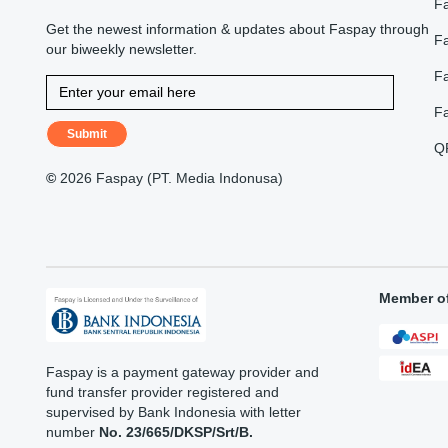
F
Get the newest information & updates about Faspay through
Fa
our biweekly newsletter.
F
F
Submit
Q
©
2026 Faspay (PT. Media Indonusa)
Member o
Faspay is a payment gateway provider and
fund transfer provider registered and
supervised by Bank Indonesia with letter
number
No. 23/665/DKSP/Srt/B.