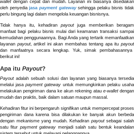
wallet
dengan cepat dan mudah. Layanan ini biasanya disediakan
oleh penyedia
jasa
payment gateway
sehingga pelaku bisnis tidak
perlu bingung lagi dalam mengelola keuangan bisnisnya.
Tidak hanya itu, kehadiran
payout
juga memberikan beraga
manfaat bagi pelaku bisnis mulai dari keamanan transaksi sampai
kemudahan penggunaannya. Bagi Anda yang tertarik memanfaatkan
layanan
payout
, artikel ini akan membahas tentang apa itu
payou
dan manfaatnya secara lengkap. Yuk, simak pembahasannya
berikut ini!
Apa itu
Payout
?
Payout
adalah sebuah solusi dan layanan yang biasanya tersedia
melalui jasa
payment gateway
untuk memungkinkan pelaku usah
melakukan pengiriman dana ke akun rekening atau
e-wallet
dengan
mudah dan praktis, baik dalam satuan maupun massal.
Kehadiran fitur ini berpengaruh signifikan untuk mempercepat proses
pengiriman dana karena bisa dilakukan ke banyak akun berbeda
dengan mekanisme yang mudah. Kehadiran
payout
sebagai sala
satu fitur
payment gateway
menjadi salah satu bentuk keandalan
sistem tersebut untuk melayani pelanggannya.