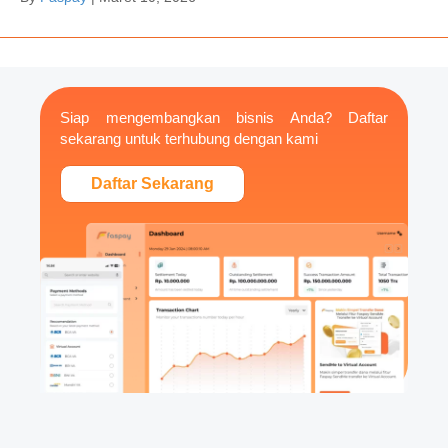
Siap mengembangkan bisnis Anda? Daftar
sekarang untuk terhubung dengan kami
Daftar Sekarang