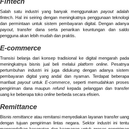
Fintech
Salah satu industri yang banyak menggunakan
payout
adala
fintech
. Hal ini seiring dengan meningkatnya penggunaan teknologi
dan permintaan untuk sistem pembayaran digital. Dengan adanya
payout
, transfer dana serta penarikan keuntungan dan saldo
pengguna akan lebih mudah dan praktis.
E-commerce
Transisi belanja dari konsep tradisional ke digital mengarah pada
meningkatnya bisnis jual beli melalui
platform online
. Pesatny
pertumbuhan industri ini juga didukung dengan adanya sistem
pembayaran digital yang andal dan nyaman. Terdapat beberapa
manfaat
payout
untuk
E-commerce
, seperti memudahkan prose
pengiriman dana maupun
refund
kepada pelanggan dan transfe
uang ke beberapa toko
online
berbeda secara efisien.
Remittance
Bisnis
remittance
atau remitansi menyediakan layanan transfer uan
dengan tujuan pengiriman lintas negara. Sektor industri ini tentu
mengandalkan kecepatan dan keamanan untuk proses pengiriman