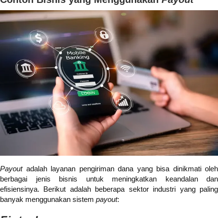
Payout
adalah layanan pengiriman dana yang bisa dinikmati oleh
berbagai jenis bisnis untuk meningkatkan keandalan dan
efisiensinya. Berikut adalah beberapa sektor industri yang paling
banyak menggunakan sistem
payout
: