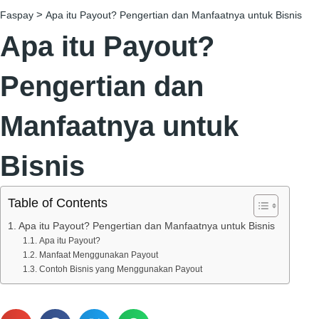
>
Faspay
Apa itu Payout? Pengertian dan Manfaatnya untuk Bisnis
Apa itu Payout?
Pengertian dan
Manfaatnya untuk
Bisnis
Table of Contents
Apa itu Payout? Pengertian dan Manfaatnya untuk Bisnis
Apa itu Payout?
Manfaat Menggunakan Payout
Contoh Bisnis yang Menggunakan Payout