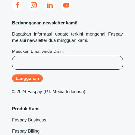
Berlangganan newsletter kami!
Dapatkan informasi update terkini mengenai Faspay
melalui newsletter dua mingguan kami.
Masukan Email Anda Disini
©
2024 Faspay (PT. Media Indonusa)
Produk Kami
Faspay Business
Faspay Billing