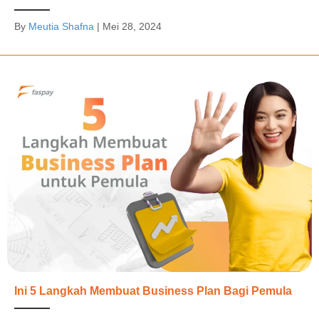
By
Meutia Shafna
|
Mei 28, 2024
Ini 5 Langkah Membuat Business Plan Bagi Pemula