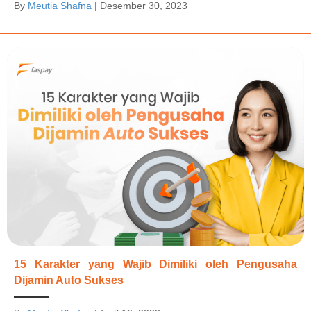
By
Meutia Shafna
|
Desember 30, 2023
15 Karakter yang Wajib Dimiliki oleh Pengusaha
Dijamin Auto Sukses