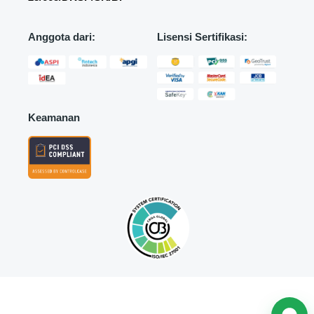
Anggota dari:
Lisensi Sertifikasi:
Keamanan