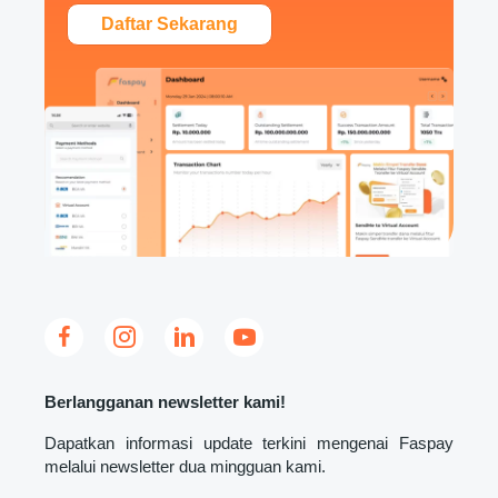
Daftar Sekarang
Berlangganan newsletter kami!
Dapatkan informasi update terkini mengenai Faspay
melalui newsletter dua mingguan kami.