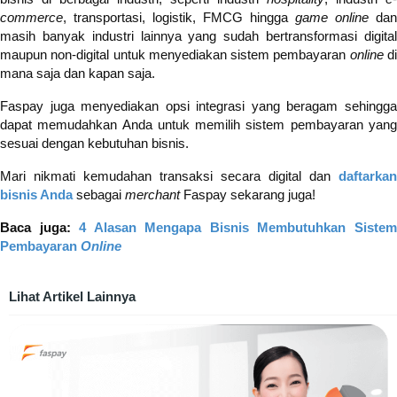
commerce
, transportasi, logistik, FMCG hingga
game online
dan
masih banyak industri lainnya yang sudah bertransformasi digital
maupun non-digital untuk menyediakan sistem pembayaran
online
d
mana saja dan kapan saja.
Faspay juga menyediakan opsi integrasi yang beragam sehingga
dapat memudahkan Anda untuk memilih sistem pembayaran yang
sesuai dengan kebutuhan bisnis.
Mari nikmati kemudahan transaksi secara digital dan
daftarkan
bisnis Anda
sebagai
merchant
Faspay sekarang juga!
Baca juga:
4 Alasan Mengapa Bisnis Membutuhkan Siste
Pembayaran
Online
Lihat Artikel Lainnya