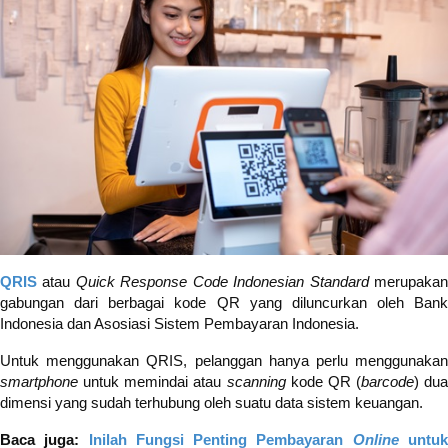
QRIS
atau
Quick Response Code Indonesian Standard
merupaka
gabungan dari berbagai kode QR yang diluncurkan oleh Bank
Indonesia dan Asosiasi Sistem Pembayaran Indonesia.
Untuk menggunakan QRIS, pelanggan hanya perlu menggunakan
smartphone
untuk memindai atau
scanning
kode QR (
barcode
) dua
dimensi yang sudah terhubung oleh suatu data sistem keuangan.
Baca juga:
Inilah Fungsi Penting Pembayaran
Online
untu