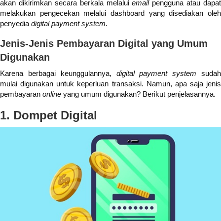
akan dikirimkan secara berkala melalui
email
pengguna atau dapat
melakukan pengecekan melalui dashboard yang disediakan oleh
penyedia
digital payment system
.
Jenis-Jenis Pembayaran Digital yang Umum
Digunakan
Karena berbagai keunggulannya,
digital payment system
sudah
mulai digunakan untuk keperluan transaksi. Namun, apa saja jenis
pembayaran
online
yang umum digunakan? Berikut penjelasannya.
1. Dompet Digital