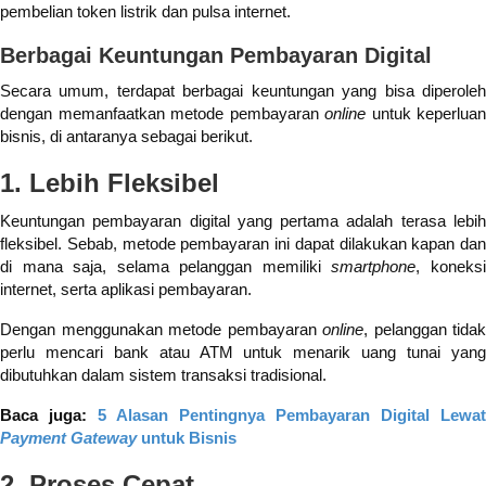
pembelian token listrik dan pulsa internet.
Berbagai Keuntungan Pembayaran Digital
Secara umum, terdapat berbagai keuntungan yang bisa diperoleh
dengan memanfaatkan metode pembayaran
online
untuk keperluan
bisnis, di antaranya sebagai berikut.
1. Lebih Fleksibel
Keuntungan pembayaran digital yang pertama adalah terasa lebih
fleksibel. Sebab, metode pembayaran ini dapat dilakukan kapan dan
di mana saja, selama pelanggan memiliki
smartphone
, koneks
internet, serta aplikasi pembayaran.
Dengan menggunakan metode pembayaran
online
, pelanggan tidak
perlu mencari bank atau ATM untuk menarik uang tunai yang
dibutuhkan dalam sistem transaksi tradisional.
Baca juga:
5 Alasan Pentingnya Pembayaran Digital Lewat
Payment Gateway
untuk Bisnis
2. Proses Cepat