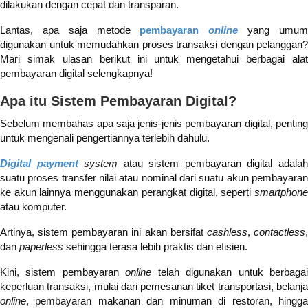
dilakukan dengan cepat dan transparan.
Lantas, apa saja metode
pembayaran
online
yang umu
digunakan untuk memudahkan proses transaksi dengan pelanggan?
Mari simak ulasan berikut ini untuk mengetahui berbagai alat
pembayaran digital selengkapnya!
Apa itu Sistem Pembayaran Digital?
Sebelum membahas apa saja jenis-jenis pembayaran digital, penting
untuk mengenali pengertiannya terlebih dahulu.
Digital payment
system
atau sistem pembayaran digital adala
suatu proses transfer nilai atau nominal dari suatu akun pembayaran
ke akun lainnya menggunakan perangkat digital, seperti
smartphone
atau komputer.
Artinya, sistem pembayaran ini akan bersifat
cashless
,
contactless
dan
paperless
sehingga terasa lebih praktis dan efisien.
Kini, sistem pembayaran
online
telah digunakan untuk berbaga
keperluan transaksi, mulai dari pemesanan tiket transportasi, belanja
online
, pembayaran makanan dan minuman di restoran, hingga