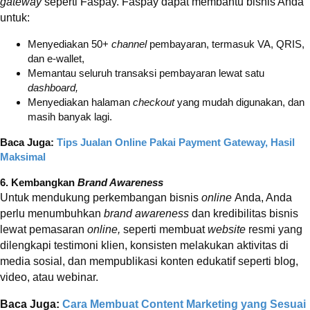
gateway
seperti Faspay. Faspay dapat membantu bisnis Anda
untuk:
Menyediakan 50+
channel
pembayaran, termasuk VA, QRIS,
dan e-wallet,
Memantau seluruh transaksi pembayaran lewat satu
dashboard,
Menyediakan halaman
checkout
yang mudah digunakan, dan
masih banyak lagi.
Baca Juga:
Tips Jualan
Online
Pakai
Payment Gateway,
Hasil
Maksimal
6. Kembangkan
Brand Awareness
Untuk mendukung perkembangan bisnis
online
Anda, Anda
perlu menumbuhkan
brand awareness
dan kredibilitas bisnis
lewat pemasaran
online,
seperti membuat
website
resmi yang
dilengkapi testimoni klien, konsisten melakukan aktivitas di
media sosial, dan mempublikasi konten edukatif seperti blog,
video, atau webinar.
Baca Juga:
Cara Membuat Content Marketing yang Sesuai