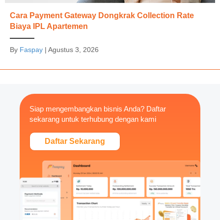
Cara Payment Gateway Dongkrak Collection Rate
Biaya IPL Apartemen
By
Faspay
|
Agustus 3, 2026
Siap mengembangkan bisnis Anda? Daftar
sekarang untuk terhubung dengan kami
Daftar Sekarang