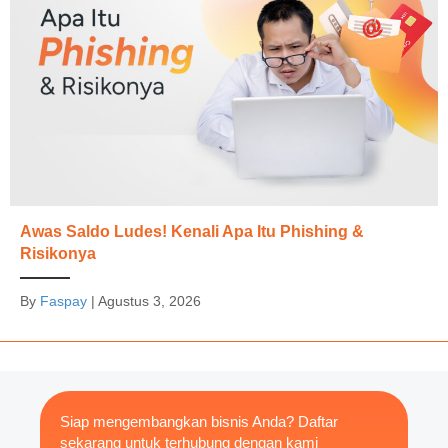
Awas Saldo Ludes! Kenali Apa Itu Phishing &
Risikonya
By
Faspay
|
Agustus 3, 2026
Siap mengembangkan bisnis Anda? Daftar
sekarang untuk terhubung dengan kami