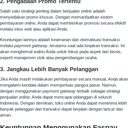
2. Pengadaan Promo Tertentu
Salah satu strategi penting dalam berjualan
online
adalah
menyediakan promo khusus. Dengan memanfaatkan sistem
pembayaran
online
, Anda dapat memberikan promosi secara efektif
melalui situs web atau aplikasi Anda.
Keuntungan lainnya adalah keamanan dan otomatisasi transaksi
melalui
payment gateway
, terutama saat ada lonjakan transaksi. Ini
akan menghemat waktu Anda untuk fokus pada aspek lain bisnis,
seperti manajemen stok atau pengembangan usaha.
3. Jangkau Lebih Banyak Pelanggan
Jika Anda masih melakukan pembayaran secara manual, Anda akan
mengalami kendala dalam memperluas pangsa pasar. Namun,
dengan menggunakan
payment gateway
terbaik sebagai strategi
penjualan
online
, Anda dapat mencapai pelanggan di seluruh
Indonesia. Dengan demikian, toko
online
Anda dapat menerima lebih
banyak pelanggan dan transaksi dapat berjalan dengan lancar dan
aman.
Keuntungan Menggunakan Faspay