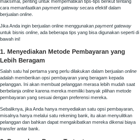
maksimal, penting untuk memperhatikan tips-tips berikut tentang
cara memanfaatkan
payment gateway
secara efektif dalam
berjualan
online
.
Jika Anda ingin berjualan online menggunakan
payment gateway
untuk bisnis
online
, ada beberapa tips yang bisa digunakan seperti di
bawah ini!
1. Menyediakan Metode Pembayaran yang
Lebih Beragam
Salah satu hal pertama yang perlu dilakukan dalam berjualan
online
adalah memberikan opsi pembayaran yang beragam kepada
pelanggan. Ini akan membuat pelanggan merasa lebih mudah saat
berbelanja
online
karena mereka memiliki banyak pilihan metode
pembayaran yang sesuai dengan preferensi mereka.
Sebaliknya, jika Anda hanya menyediakan satu opsi pembayaran,
misalnya hanya melalui satu rekening bank, itu akan menyulitkan
pelanggan dan bahkan dapat mengakibatkan mereka dikenai biaya
transfer antar bank.