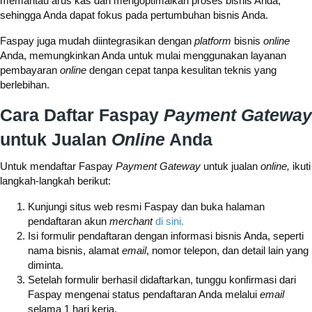
memantau arus kas dan mengoptimalkan proses bisnis Anda,
sehingga Anda dapat fokus pada pertumbuhan bisnis Anda.
Faspay juga mudah diintegrasikan dengan
platform
bisnis
online
Anda, memungkinkan Anda untuk mulai menggunakan layanan
pembayaran
online
dengan cepat tanpa kesulitan teknis yang
berlebihan.
Cara Daftar Faspay
Payment Gateway
untuk Jualan
Online
Anda
Untuk mendaftar Faspay
Payment Gateway
untuk jualan
online,
ikuti
langkah-langkah berikut:
Kunjungi situs web resmi Faspay dan buka halaman
pendaftaran akun
merchant
di sini.
Isi formulir pendaftaran dengan informasi bisnis Anda, seperti
nama bisnis, alamat
email
, nomor telepon, dan detail lain yang
diminta.
Setelah formulir berhasil didaftarkan, tunggu konfirmasi dari
Faspay mengenai status pendaftaran Anda melalui
email
selama 1 hari kerja.