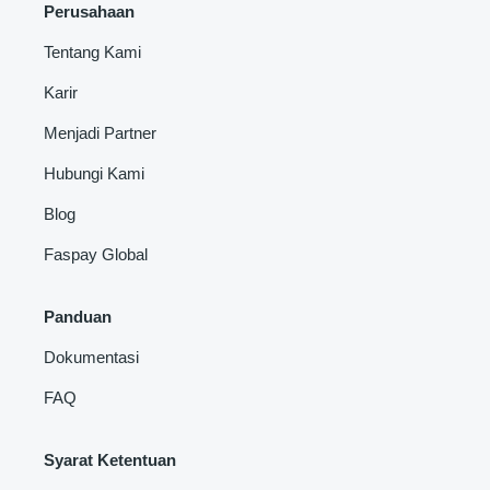
Perusahaan
Tentang Kami
Karir
Menjadi Partner
Hubungi Kami
Blog
Faspay Global
Panduan
Dokumentasi
FAQ
Syarat Ketentuan