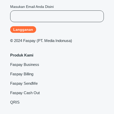
Masukan Email Anda Disini
©
2024 Faspay (PT. Media Indonusa)
Produk Kami
Faspay Business
Faspay Billing
Faspay SendMe
Faspay Cash Out
QRIS