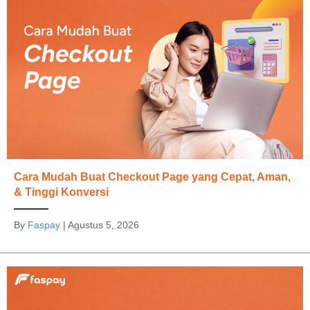
Cara Mudah Buat Checkout Page yang Cepat, Aman,
& Tinggi Konversi
By
Faspay
|
Agustus 5, 2026