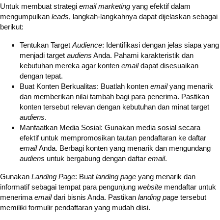
Untuk membuat strategi
email marketing
yang efektif dalam
mengumpulkan
leads
, langkah-langkahnya dapat dijelaskan sebagai
berikut:
Tentukan Target
Audience
: Identifikasi dengan jelas siapa yang
menjadi target
audiens
Anda. Pahami karakteristik dan
kebutuhan mereka agar konten
email
dapat disesuaikan
dengan tepat.
Buat Konten Berkualitas: Buatlah konten
email
yang menarik
dan memberikan nilai tambah bagi para penerima. Pastikan
konten tersebut relevan dengan kebutuhan dan minat target
audiens
.
Manfaatkan Media Sosial: Gunakan media sosial secara
efektif untuk mempromosikan tautan pendaftaran ke daftar
email
Anda. Berbagi konten yang menarik dan mengundang
audiens
untuk bergabung dengan daftar
email
.
Gunakan
Landing Page
: Buat
landing page
yang menarik dan
informatif sebagai tempat para pengunjung
website
mendaftar untuk
menerima
email
dari bisnis Anda. Pastikan
landing page
tersebut
memiliki formulir pendaftaran yang mudah diisi.