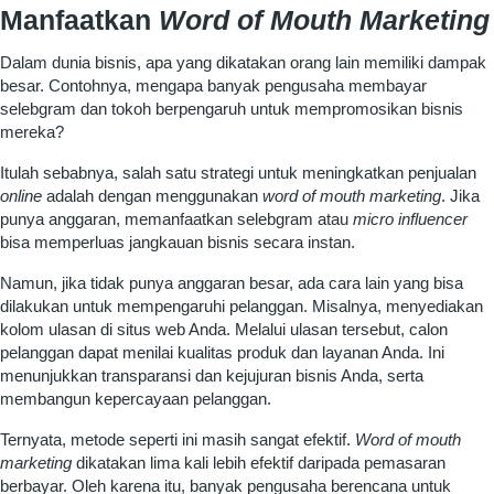
Manfaatkan
Word of Mouth Marketing
Dalam dunia bisnis, apa yang dikatakan orang lain memiliki dampak
besar. Contohnya, mengapa banyak pengusaha membayar
selebgram dan tokoh berpengaruh untuk mempromosikan bisnis
mereka?
Itulah sebabnya, salah satu strategi untuk meningkatkan penjualan
online
adalah dengan menggunakan
word of mouth marketing
. Jika
punya anggaran, memanfaatkan selebgram atau
micro influencer
bisa memperluas jangkauan bisnis secara instan.
Namun, jika tidak punya anggaran besar, ada cara lain yang bisa
dilakukan untuk mempengaruhi pelanggan. Misalnya, menyediakan
kolom ulasan di situs web Anda. Melalui ulasan tersebut, calon
pelanggan dapat menilai kualitas produk dan layanan Anda. Ini
menunjukkan transparansi dan kejujuran bisnis Anda, serta
membangun kepercayaan pelanggan.
Ternyata, metode seperti ini masih sangat efektif.
Word of mouth
marketing
dikatakan lima kali lebih efektif daripada pemasaran
berbayar. Oleh karena itu, banyak pengusaha berencana untuk