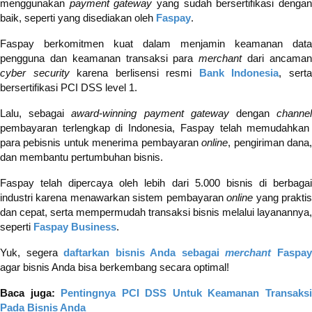
menggunakan
payment gateway
yang sudah bersertifikasi denga
baik, seperti yang disediakan oleh
Faspay
.
Faspay berkomitmen kuat dalam menjamin keamanan data
pengguna dan keamanan transaksi para
merchant
dari ancama
cyber security
karena berlisensi resmi
Bank Indonesia
, sert
bersertifikasi PCI DSS level 1.
Lalu, sebagai
award-winning payment gateway
dengan
channe
pembayaran terlengkap di Indonesia, Faspay telah memudahkan
para pebisnis untuk menerima pembayaran
online
, pengiriman dana
dan membantu pertumbuhan bisnis.
Faspay telah dipercaya oleh lebih dari 5.000 bisnis di berbagai
industri karena menawarkan sistem pembayaran
online
yang prakti
dan cepat, serta mempermudah transaksi bisnis melalui layanannya,
seperti
Faspay Business
.
Yuk, segera
daftarkan bisnis Anda sebagai
merchant
Faspa
agar bisnis Anda bisa berkembang secara optimal!
Baca juga:
Pentingnya PCI DSS Untuk Keamanan Transaks
Pada Bisnis Anda