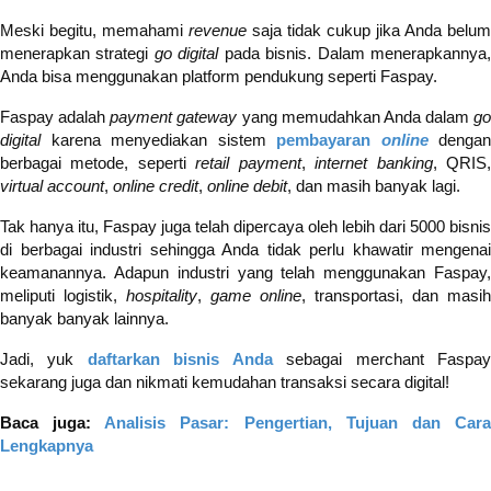
Meski begitu, memahami
revenue
saja tidak cukup jika Anda belum
menerapkan strategi
go digital
pada bisnis. Dalam menerapkannya
Anda bisa menggunakan platform pendukung seperti Faspay.
Faspay adalah
payment gateway
yang memudahkan Anda dalam
go
digital
karena menyediakan sistem
pembayaran
online
dengan
berbagai metode, seperti
retail payment
,
internet banking
, QRIS
virtual account
,
online credit
,
online debit
, dan masih banyak lagi.
Tak hanya itu, Faspay juga telah dipercaya oleh lebih dari 5000 bisnis
di berbagai industri sehingga Anda tidak perlu khawatir mengenai
keamanannya. Adapun industri yang telah menggunakan Faspay,
meliputi logistik,
hospitality
,
game online
, transportasi, dan masih
banyak banyak lainnya.
Jadi, yuk
daftarkan bisnis Anda
sebagai merchant Faspa
sekarang juga dan nikmati kemudahan transaksi secara digital!
Baca juga:
Analisis Pasar: Pengertian, Tujuan dan Car
Lengkapnya