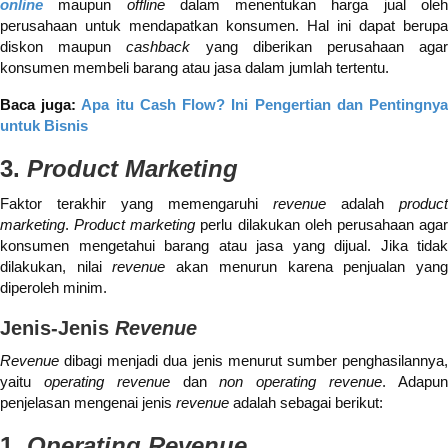
online
maupun
offline
dalam menentukan harga jual ole
perusahaan untuk mendapatkan konsumen. Hal ini dapat berupa
diskon maupun
cashback
yang diberikan perusahaan aga
konsumen membeli barang atau jasa dalam jumlah tertentu.
Baca juga:
Apa itu Cash Flow? Ini Pengertian dan Pentingny
untuk Bisnis
3.
Product Marketing
Faktor terakhir yang memengaruhi
revenue
adalah
product
marketing
.
Product marketing
perlu dilakukan oleh perusahaan aga
konsumen mengetahui barang atau jasa yang dijual. Jika tidak
dilakukan, nilai
revenue
akan menurun karena penjualan yan
diperoleh minim.
Jenis-Jenis
Revenue
Revenue
dibagi menjadi dua jenis menurut sumber penghasilannya,
yaitu
operating revenue
dan
non operating revenue
. Adapu
penjelasan mengenai jenis
revenue
adalah sebagai berikut:
1.
Operating Revenue