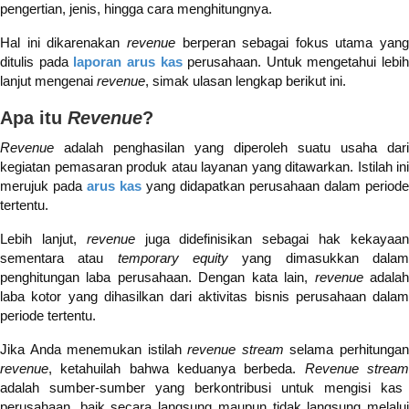
pengertian, jenis, hingga cara menghitungnya.
Hal ini dikarenakan
revenue
berperan sebagai fokus utama yang
ditulis pada
laporan arus kas
perusahaan. Untuk mengetahui lebih
lanjut mengenai
revenue
, simak ulasan lengkap berikut ini.
Apa itu
Revenue
?
Revenue
adalah penghasilan yang diperoleh suatu usaha dari
kegiatan pemasaran produk atau layanan yang ditawarkan. Istilah ini
merujuk pada
arus kas
yang didapatkan perusahaan dalam periode
tertentu.
Lebih lanjut,
revenue
juga didefinisikan sebagai hak kekayaa
sementara atau
temporary equity
yang dimasukkan dala
penghitungan laba perusahaan. Dengan kata lain,
revenue
adala
laba kotor yang dihasilkan dari aktivitas bisnis perusahaan dalam
periode tertentu.
Jika Anda menemukan istilah
revenue stream
selama perhitunga
revenue
, ketahuilah bahwa keduanya berbeda.
Revenue strea
adalah sumber-sumber yang berkontribusi untuk mengisi kas
perusahaan, baik secara langsung maupun tidak langsung melalui