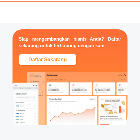
Siap mengembangkan bisnis Anda? Daftar
sekarang untuk terhubung dengan kami
Daftar Sekarang