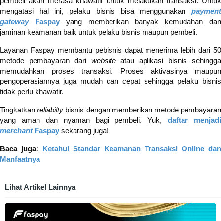
pembeli akan merasa khawatir untuk melakukan transaksi. Untuk
mengatasi hal ini, pelaku bisnis bisa menggunakan
payment
gateway
Faspay
yang memberikan banyak kemudahan da
jaminan keamanan baik untuk pelaku bisnis maupun pembeli.
Layanan Faspay membantu pebisnis dapat menerima lebih dari 50
metode pembayaran dari
website
atau aplikasi bisnis sehingg
memudahkan proses transaksi. Proses aktivasinya maupun
pengoperasiannya juga mudah dan cepat sehingga pelaku bisnis
tidak perlu khawatir.
Tingkatkan
reliabilty
bisnis dengan memberikan metode pembayara
yang aman dan nyaman bagi pembeli. Yuk,
daftar menjadi
merchant
Faspay
sekarang juga!
Baca juga:
Ketahui Standar Keamanan Transaksi Online dan
Manfaatnya
Lihat Artikel Lainnya