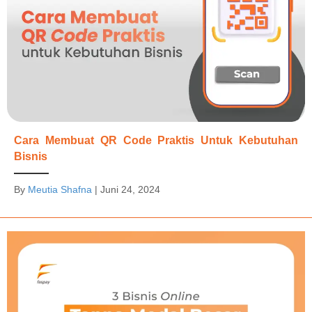
Cara Membuat QR Code Praktis Untuk Kebutuhan
Bisnis
By
Meutia Shafna
|
Juni 24, 2024