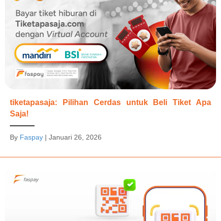
tiketapasaja: Pilihan Cerdas untuk Beli Tiket Apa
Saja!
By
Faspay
|
Januari 26, 2026