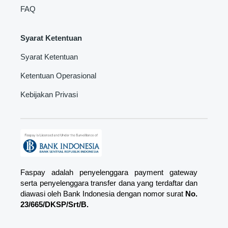
FAQ
Syarat Ketentuan
Syarat Ketentuan
Ketentuan Operasional
Kebijakan Privasi
Faspay adalah penyelenggara payment gateway
serta penyelenggara transfer dana yang terdaftar dan
diawasi oleh Bank Indonesia dengan nomor surat
No.
23/665/DKSP/Srt/B.