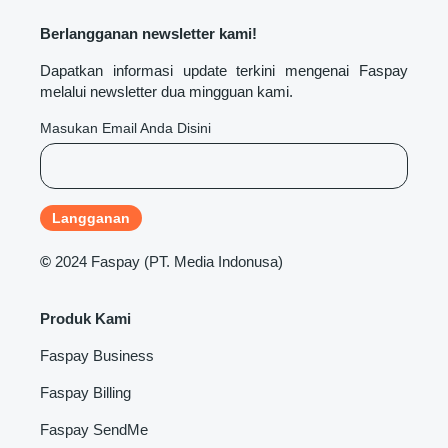
Berlangganan newsletter kami!
Dapatkan informasi update terkini mengenai Faspay
melalui newsletter dua mingguan kami.
Masukan Email Anda Disini
©
2024 Faspay (PT. Media Indonusa)
Produk Kami
Faspay Business
Faspay Billing
Faspay SendMe