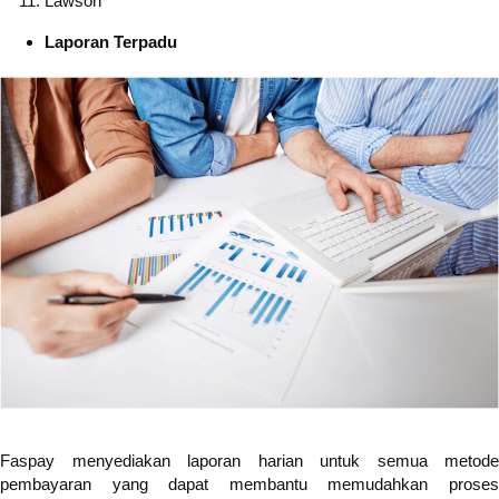
Lawson
Laporan Terpadu
Faspay menyediakan laporan harian untuk semua metode
pembayaran yang dapat membantu memudahkan proses