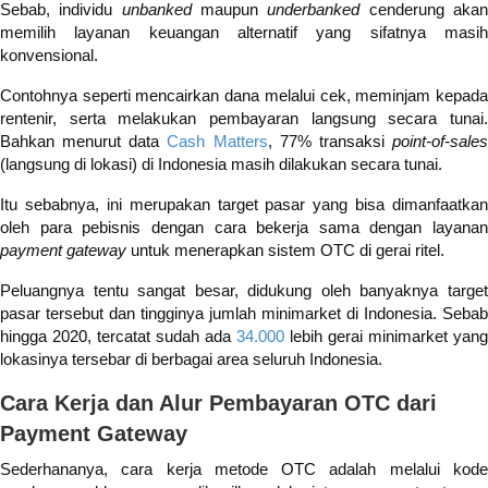
Sebab, individu
unbanked
maupun
underbanked
cenderung aka
memilih layanan keuangan alternatif yang sifatnya masih
konvensional.
Contohnya seperti mencairkan dana melalui cek, meminjam kepada
rentenir, serta melakukan pembayaran langsung secara tunai.
Bahkan menurut data
Cash Matters
, 77% transaksi
point-of-sale
(langsung di lokasi) di Indonesia masih dilakukan secara tunai.
Itu sebabnya, ini merupakan target pasar yang bisa dimanfaatkan
oleh para pebisnis dengan cara bekerja sama dengan layanan
payment gateway
untuk menerapkan sistem OTC di gerai ritel.
Peluangnya tentu sangat besar, didukung oleh banyaknya target
pasar tersebut dan tingginya jumlah minimarket di Indonesia. Sebab
hingga 2020, tercatat sudah ada
34.000
lebih gerai minimarket yang
lokasinya tersebar di berbagai area seluruh Indonesia.
Cara Kerja dan Alur Pembayaran OTC dari
Payment Gateway
Sederhananya, cara kerja metode OTC adalah melalui kode