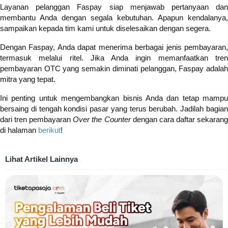
Layanan pelanggan Faspay siap menjawab pertanyaan dan
membantu Anda dengan segala kebutuhan. Apapun kendalanya,
sampaikan kepada tim kami untuk diselesaikan dengan segera.
Dengan Faspay, Anda dapat menerima berbagai jenis pembayaran,
termasuk melalui ritel. Jika Anda ingin memanfaatkan tren
pembayaran OTC yang semakin diminati pelanggan, Faspay adalah
mitra yang tepat.
Ini penting untuk mengembangkan bisnis Anda dan tetap mampu
bersaing di tengah kondisi pasar yang terus berubah. Jadilah bagian
dari tren pembayaran
Over the Counter
dengan cara daftar sekaran
di halaman
berikut
!
Lihat Artikel Lainnya