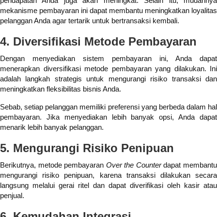
pendapatan Anda juga akan meningkat. Selain itu, mudahnya
mekanisme pembayaran ini dapat membantu meningkatkan loyalitas
pelanggan Anda agar tertarik untuk bertransaksi kembali.
4. Diversifikasi Metode Pembayaran
Dengan menyediakan sistem pembayaran ini, Anda dapat
menerapkan diversifikasi metode pembayaran yang dilakukan. Ini
adalah langkah strategis untuk mengurangi risiko transaksi dan
meningkatkan fleksibilitas bisnis Anda.
Sebab, setiap pelanggan memiliki preferensi yang berbeda dalam hal
pembayaran. Jika menyediakan lebih banyak opsi, Anda dapat
menarik lebih banyak pelanggan.
5. Mengurangi Risiko Penipuan
Berikutnya, metode pembayaran
Over the Counter
dapat membant
mengurangi risiko penipuan, karena transaksi dilakukan secara
langsung melalui gerai ritel dan dapat diverifikasi oleh kasir atau
penjual.
6. Kemudahan Integrasi