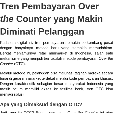
Tren Pembayaran
Over
the
Counter
yang Makin
Diminati Pelanggan
Pada era digital ini, tren pembayaran semakin berkembang pesat
dengan banyaknya metode baru yang semakin memudahkan.
Berkat menjamurnya retail minimarket di Indonesia, salah satu
mekanisme yang menjadi tren adalah metode pembayaran
Over the
Counter
(OTC).
Melalui metode ini, pelanggan bisa melunasi tagihan mereka secara
tunai di gerai minimarket terdekat melalui kode pembayaran khusus.
Dengan karakteristik sebagian besar masyarakat Indonesia yang
masih belum memiliki akses ke fasilitas bank, tren OTC bisa
menjadi solusi.
Apa yang Dimaksud dengan OTC?
Jadi, apa itu OTC? Sesuai namanya,
Over the Counter
(di ata