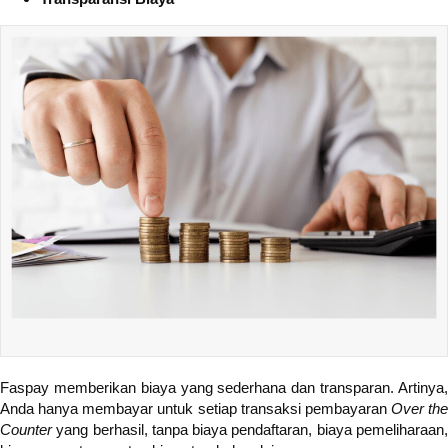
Faspay memberikan biaya yang sederhana dan transparan. Artinya,
Anda hanya membayar untuk setiap transaksi pembayaran
Over the
Counter
yang berhasil, tanpa biaya pendaftaran, biaya pemeliharaan,