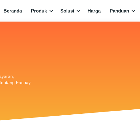
Beranda
Produk
Solusi
Harga
Panduan
bayaran,
i tentang Faspay