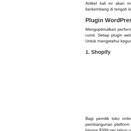
Artikel kali ini akan
berkembang di tengah ko
Plugin WordPres
Mengoptimalkan perform
rumit. Setiap plugin we
Untuk mengetahui kegun
1. Shopify
Bagi pemilik toko onl
pembangunan platform b
hingga $399 per tahun u