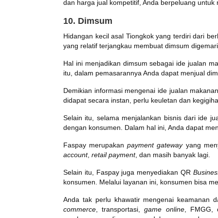
dan harga jual kompetitif, Anda berpeluang untu
10. Dimsum
Hidangan kecil asal Tiongkok yang terdiri dari b
yang relatif terjangkau membuat dimsum digemar
Hal ini menjadikan dimsum sebagai ide jualan m
itu, dalam pemasarannya Anda dapat menjual d
Demikian informasi mengenai ide jualan makanan k
didapat secara instan, perlu keuletan dan kegigi
Selain itu, selama menjalankan bisnis dari ide
dengan konsumen. Dalam hal ini, Anda dapat m
Faspay merupakan
payment gateway
yang meny
account
,
retail payment
, dan masih banyak lagi.
Selain itu, Faspay juga menyediakan QR
Busines
konsumen. Melalui layanan ini, konsumen bisa me
Anda tak perlu khawatir mengenai keamanan dari
commerce
, transportasi,
game
online
, FMGG, d