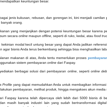
k mendapatkan keuntungan besar.
erbagai jenis kukusan, rebusan, dan gorengan ini, kini menjadi camilan
i banyak orang.
akanan yang menjanjikan dengan potensi keuntungan besar karena p
imsum secara
online
maupun
offline
, seperti di ruko, kedai, atau
food tru
ekinian modal kecil untung besar yang dapat Anda jadikan referensi.
han agar bisnis Anda terus berkembang sehingga bisa menghasilkan la
 jualanan makanan di atas, Anda tentu memerlukan proses
pembayara
enggunakan sistem pembayaran
online
dari Faspay.
ediakan berbagai solusi dari pembayaran
online
, seperti
online deb
s Profile
yang dapat memudahkan Anda untuk membagikan informasi 
lakukan pembayaran, melihat produk, hingga mengakses akun media sos
 Faspay karena telah dipercaya oleh lebih dari 5000 bisnis di ber
an masih banyak industri lain yang sudah bertransformasi digi