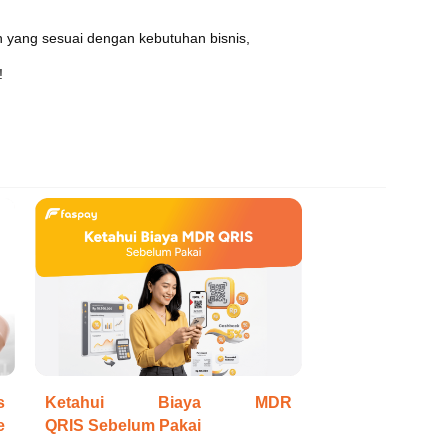
n yang sesuai dengan kebutuhan bisnis,
!
s
Ketahui Biaya MDR
e
QRIS Sebelum Pakai