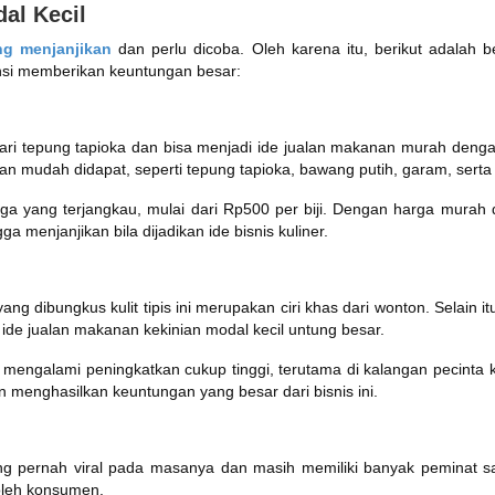
al Kecil
ng menjanjikan
dan perlu dicoba. Oleh karena itu, berikut adalah
nsi memberikan keuntungan besar:
dari tepung tapioka dan bisa menjadi ide jualan makanan murah deng
 mudah didapat, seperti tepung tapioka, bawang putih, garam, serta
ga yang terjangkau, mulai dari Rp500 per biji. Dengan harga murah da
a menjanjikan bila dijadikan ide bisnis kuliner.
yang dibungkus kulit tipis ini merupakan ciri khas dari wonton. Selain
 ide jualan makanan kekinian modal kecil untung besar.
i mengalami peningkatkan cukup tinggi, terutama di kalangan pecinta 
n menghasilkan keuntungan yang besar dari bisnis ini.
 pernah viral pada masanya dan masih memiliki banyak peminat sam
oleh konsumen.