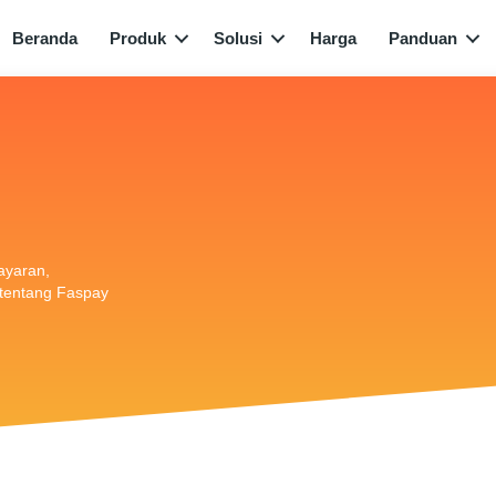
Beranda
Produk
Solusi
Harga
Panduan
bayaran,
i tentang Faspay