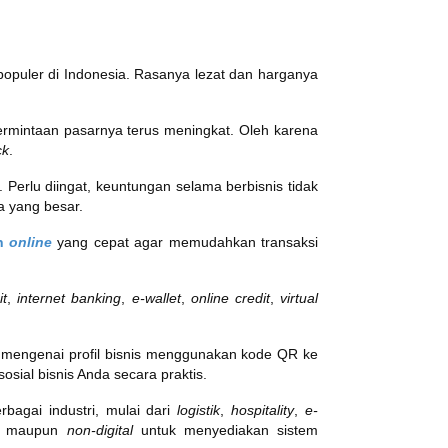
 populer di Indonesia. Rasanya lezat dan harganya
ermintaan pasarnya terus meningkat. Oleh karena
ck
.
 Perlu diingat, keuntungan selama berbisnis tidak
ba yang besar.
n
online
yang cepat agar memudahkan transaksi
it
,
internet banking
,
e-wallet
,
online credit
,
virtual
mengenai profil bisnis menggunakan kode QR ke
ial bisnis Anda secara praktis.
bagai industri, mulai dari
logistik
,
hospitality
,
e-
tal maupun
non-digital
untuk menyediakan sistem