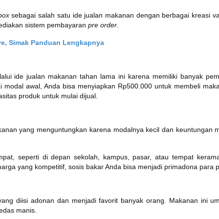
box
sebagai salah satu ide jualan makanan dengan berbagai kreasi 
yediakan sistem pembayaran
pre order
.
Live, Simak Panduan Lengkapnya
ui ide jualan makanan tahan lama ini karena memiliki banyak pem
ai modal awal, Anda bisa menyiapkan Rp500.000 untuk membeli mak
itas produk untuk mulai dijual.
makanan yang menguntungkan karena modalnya kecil dan keuntungan 
mpat, seperti di depan sekolah, kampus, pasar, atau tempat keramai
harga yang kompetitif, sosis bakar Anda bisa menjadi primadona para p
yang diisi adonan dan menjadi favorit banyak orang. Makanan ini 
pedas manis.