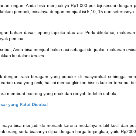
anan ringan, Anda bisa menjualnya Rp1.000 per biji sesuai dengan p
kan pembeli, misalnya dengan menjual isi 5,10, 15 dan seterusnya
an bahan dasar tepung tapioka atau aci. Perlu diketahui, makanan
anyak peminat.
rsebut, Anda bisa menjual bakso aci sebagai ide jualan makanan
onli
asukkan ke dalam
freezer
.
uk dengan rasa beragam yang populer di masyarakat sehingga men
 varian rasa yang unik, hal ini memungkinkan bisnis kuliner tersebut
cara membuat basreng yang enak dan renyah terlebih dahulu.
esar yang Patut Dicoba!
l mayo bisa menjadi ide menarik karena modalnya relatif kecil dan po
ak orang serta biasanya dijual dengan harga terjangkau, yaitu Rp2000 