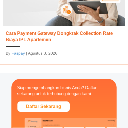
Cara Payment Gateway Dongkrak Collection Rate
Biaya IPL Apartemen
By
Faspay
|
Agustus 3, 2026
Siap mengembangkan bisnis Anda? Daftar
sekarang untuk terhubung dengan kami
Daftar Sekarang