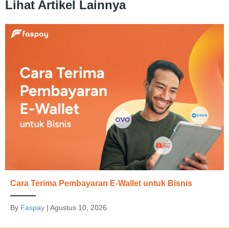
Lihat Artikel Lainnya
Cara Terima Pembayaran E-Wallet untuk Bisnis
By
Faspay
|
Agustus 10, 2026