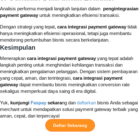
Analisis performa menjadi langkah lanjutan dalam
pengintegrasian
payment gateway
untuk meningkatkan efisiensi transaksi.
Dengan strategi yang tepat,
cara integrasi payment gateway
tidak
hanya meningkatkan efisiensi operasional, tetapi juga membantu
mendorong pertumbuhan bisnis secara berkelanjutan.
Kesimpulan
Menerapkan
cara integrasi payment gateway
yang tepat adalah
langkah penting untuk menghindari kehilangan transaksi dan
meningkatkan pengalaman pelanggan. Dengan sistem pembayaran
yang cepat, aman, dan terintegrasi,
cara integrasi payment
gateway
dapat membantu bisnis meningkatkan conversion rate
sekaligus memperkuat daya saing di era digital.
Yuk,
kunjungi
Faspay
sekara
ng dan
daftarkan
bisnis Anda sebagai
merchant untuk mendapatkan solusi payment gateway terbaik yang
aman, cepat, dan terpercaya!
Daftar Sekarang