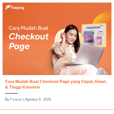
Cara Mudah Buat Checkout Page yang Cepat, Aman,
& Tinggi Konversi
By
Faspay
|
Agustus 5, 2026