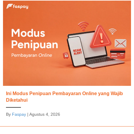
Ini Modus Penipuan Pembayaran Online yang Wajib
Diketahui
By
Faspay
|
Agustus 4, 2026