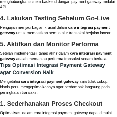
menghubungkan sistem backend dengan payment gateway melalui
API.
4. Lakukan Testing Sebelum Go-Live
Pengujian menjadi bagian krusial dalam
cara integrasi payment
gateway
untuk memastikan semua alur transaksi berjalan lancar.
5. Aktifkan dan Monitor Performa
Setelah implementasi, tahap akhir dalam
cara integrasi payment
gateway
adalah memantau performa transaksi secara berkala.
Tips Optimasi Integrasi Payment Gateway
agar Conversion Naik
Mengetahui
cara integrasi payment gateway
saja tidak cukup,
bisnis perlu mengoptimalkannya agar berdampak langsung pada
peningkatan transaksi.
1.
Sederhanakan Proses Checkout
Optimalisasi dalam cara integrasi payment gateway dapat dimulai