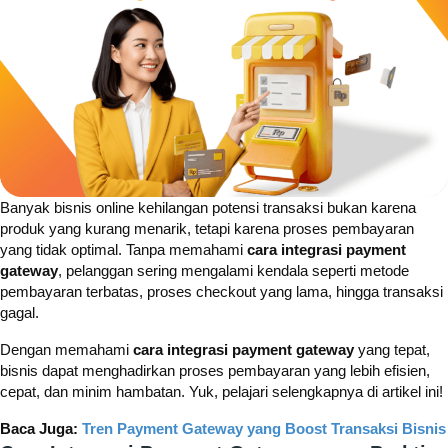
Banyak bisnis online kehilangan potensi transaksi bukan karena
produk yang kurang menarik, tetapi karena proses pembayaran
yang tidak optimal. Tanpa memahami
cara integrasi payment
gateway
, pelanggan sering mengalami kendala seperti metode
pembayaran terbatas, proses checkout yang lama, hingga transaksi
gagal.
Dengan memahami
cara integrasi payment gateway
yang tepat,
bisnis dapat menghadirkan proses pembayaran yang lebih efisien,
cepat, dan minim hambatan. Yuk, pelajari selengkapnya di artikel ini!
Baca Juga:
Tren Payment Gateway yang Boost Transaksi Bisnis