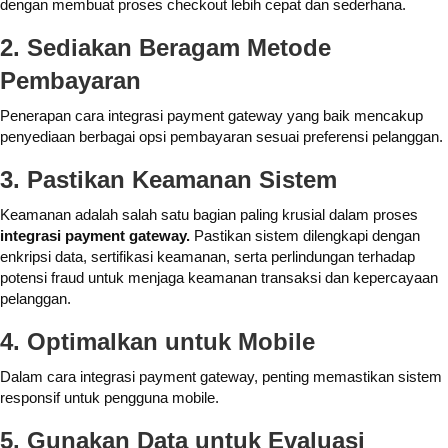
dengan membuat proses checkout lebih cepat dan sederhana.
2.
Sediakan Beragam Metode
Pembayaran
Penerapan cara integrasi payment gateway yang baik mencakup
penyediaan berbagai opsi pembayaran sesuai preferensi pelanggan.
3.
Pastikan Keamanan Sistem
Keamanan adalah salah satu bagian paling krusial dalam proses
integrasi payment gateway.
Pastikan sistem dilengkapi dengan
enkripsi data, sertifikasi keamanan, serta perlindungan terhadap
potensi fraud untuk menjaga keamanan transaksi dan kepercayaan
pelanggan.
4. Optimalkan untuk Mobile
Dalam cara integrasi payment gateway, penting memastikan sistem
responsif untuk pengguna mobile.
5. Gunakan Data untuk Evaluasi