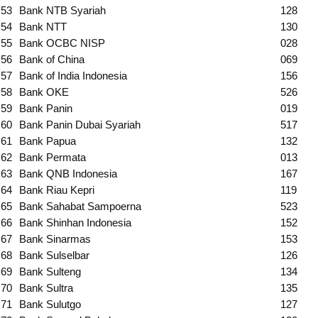
53
Bank NTB Syariah
128
54
Bank NTT
130
55
Bank OCBC NISP
028
56
Bank of China
069
57
Bank of India Indonesia
156
58
Bank OKE
526
59
Bank Panin
019
60
Bank Panin Dubai Syariah
517
61
Bank Papua
132
62
Bank Permata
013
63
Bank QNB Indonesia
167
64
Bank Riau Kepri
119
65
Bank Sahabat Sampoerna
523
66
Bank Shinhan Indonesia
152
67
Bank Sinarmas
153
68
Bank Sulselbar
126
69
Bank Sulteng
134
70
Bank Sultra
135
71
Bank Sulutgo
127