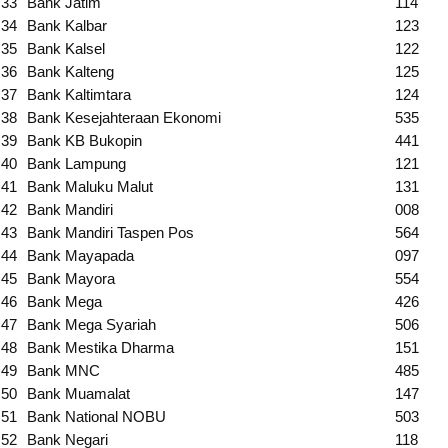
33
Bank Jatim
114
34
Bank Kalbar
123
35
Bank Kalsel
122
36
Bank Kalteng
125
37
Bank Kaltimtara
124
38
Bank Kesejahteraan Ekonomi
535
39
Bank KB Bukopin
441
40
Bank Lampung
121
41
Bank Maluku Malut
131
42
Bank Mandiri
008
43
Bank Mandiri Taspen Pos
564
44
Bank Mayapada
097
45
Bank Mayora
554
46
Bank Mega
426
47
Bank Mega Syariah
506
48
Bank Mestika Dharma
151
49
Bank MNC
485
50
Bank Muamalat
147
51
Bank National NOBU
503
52
Bank Negari
118