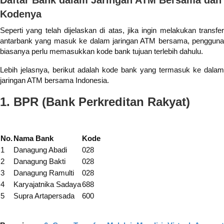
Daftar Bank dalam Jaringan ATM Bersama dan
Kodenya
Seperti yang telah dijelaskan di atas, jika ingin melakukan transfer
antarbank yang masuk ke dalam jaringan ATM bersama, pengguna
biasanya perlu memasukkan kode bank tujuan terlebih dahulu.
Lebih jelasnya, berikut adalah kode bank yang termasuk ke dalam
jaringan ATM bersama Indonesia.
1. BPR (Bank Perkreditan Rakyat)
No.
Nama Bank
Kode
1
Danagung Abadi
028
2
Danagung Bakti
028
3
Danagung Ramulti
028
4
Karyajatnika Sadaya
688
5
Supra Artapersada
600