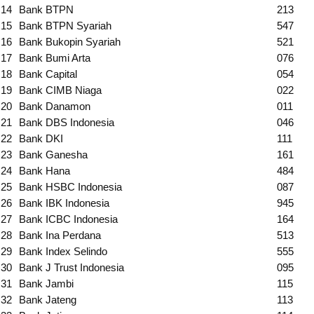
14
Bank BTPN
213
15
Bank BTPN Syariah
547
16
Bank Bukopin Syariah
521
17
Bank Bumi Arta
076
18
Bank Capital
054
19
Bank CIMB Niaga
022
20
Bank Danamon
011
21
Bank DBS Indonesia
046
22
Bank DKI
111
23
Bank Ganesha
161
24
Bank Hana
484
25
Bank HSBC Indonesia
087
26
Bank IBK Indonesia
945
27
Bank ICBC Indonesia
164
28
Bank Ina Perdana
513
29
Bank Index Selindo
555
30
Bank J Trust Indonesia
095
31
Bank Jambi
115
32
Bank Jateng
113