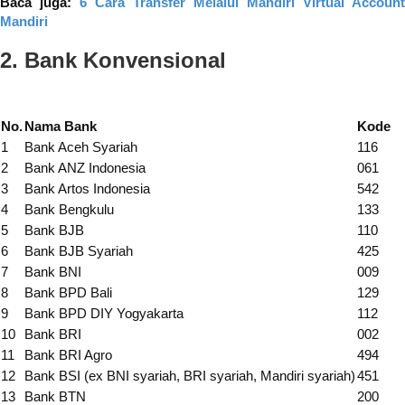
Baca juga:
6 Cara Transfer Melalui Mandiri Virtual Account
Mandiri
2. Bank Konvensional
No.
Nama Bank
Kode
1
Bank Aceh Syariah
116
2
Bank ANZ Indonesia
061
3
Bank Artos Indonesia
542
4
Bank Bengkulu
133
5
Bank BJB
110
6
Bank BJB Syariah
425
7
Bank BNI
009
8
Bank BPD Bali
129
9
Bank BPD DIY Yogyakarta
112
10
Bank BRI
002
11
Bank BRI Agro
494
12
Bank BSI (ex BNI syariah, BRI syariah, Mandiri syariah)
451
13
Bank BTN
200