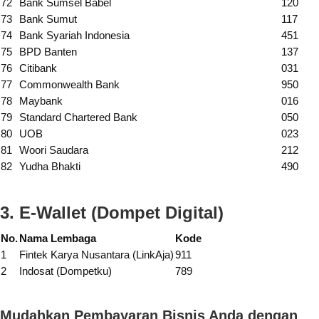
72
Bank Sumsel Babel
120
73
Bank Sumut
117
74
Bank Syariah Indonesia
451
75
BPD Banten
137
76
Citibank
031
77
Commonwealth Bank
950
78
Maybank
016
79
Standard Chartered Bank
050
80
UOB
023
81
Woori Saudara
212
82
Yudha Bhakti
490
3. E-Wallet
(Dompet Digital)
No.
Nama Lembaga
Kode
1
Fintek Karya Nusantara (LinkAja)
911
2
Indosat (Dompetku)
789
Mudahkan Pembayaran Bisnis Anda dengan