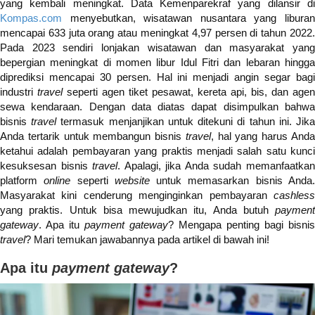
yang kembali meningkat.
Data Kemenparekraf yang dilansir d
Kompas.com
menyebutkan, wisatawan nusantara yang liburan
mencapai 633 juta orang atau meningkat 4,97 persen di tahun 2022.
Pada 2023 sendiri lonjakan wisatawan dan masyarakat yang
bepergian meningkat di momen libur Idul Fitri dan lebaran hingga
diprediksi mencapai 30 persen. Hal ini menjadi angin segar bagi
industri
travel
seperti agen tiket pesawat, kereta api, bis, dan
agen
sewa kendaraan. Dengan data diatas dapat disimpulkan bahwa
bisnis
travel
termasuk menjanjikan untuk ditekuni di tahun ini. Jik
Anda tertarik untuk membangun bisnis
travel
, hal yang harus And
ketahui adalah pembayaran yang praktis menjadi salah satu kunci
kesuksesan bisnis
travel
. Apalagi, jika Anda sudah memanfaatka
platform
online
seperti
website
untuk memasarkan bisnis Anda
Masyarakat kini cenderung menginginkan pembayaran
cashless
yang praktis. Untuk bisa mewujudkan itu, Anda butuh
payment
gateway
. Apa itu
payment gateway
? Mengapa penting bagi bisnis
travel
? Mari temukan jawabannya pada artikel di bawah ini!
Apa itu
payment gateway
?