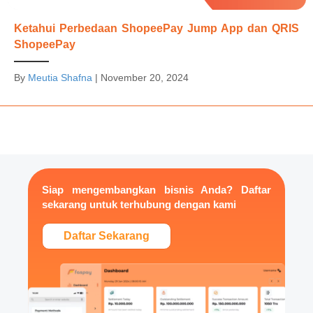
Ketahui Perbedaan ShopeePay Jump App dan QRIS
ShopeePay
By
Meutia Shafna
|
November 20, 2024
Siap mengembangkan bisnis Anda? Daftar
sekarang untuk terhubung dengan kami
Daftar Sekarang