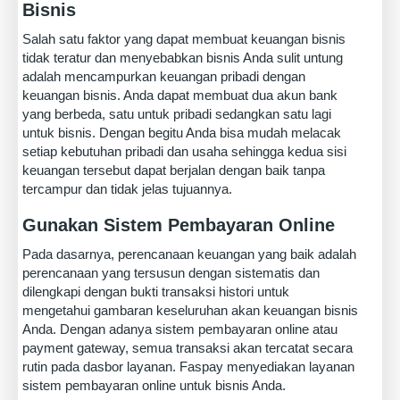
Bisnis
Salah satu faktor yang dapat membuat keuangan bisnis
tidak teratur dan menyebabkan bisnis Anda sulit untung
adalah mencampurkan keuangan pribadi dengan
keuangan bisnis. Anda dapat membuat dua akun bank
yang berbeda, satu untuk pribadi sedangkan satu lagi
untuk bisnis. Dengan begitu Anda bisa mudah melacak
setiap kebutuhan pribadi dan usaha sehingga kedua sisi
keuangan tersebut dapat berjalan dengan baik tanpa
tercampur dan tidak jelas tujuannya.
Gunakan Sistem Pembayaran Online
Pada dasarnya, perencanaan keuangan yang baik adalah
perencanaan yang tersusun dengan sistematis dan
dilengkapi dengan bukti transaksi histori untuk
mengetahui gambaran keseluruhan akan keuangan bisnis
Anda. Dengan adanya sistem pembayaran online atau
payment gateway, semua transaksi akan tercatat secara
rutin pada dasbor layanan. Faspay menyediakan layanan
sistem pembayaran online untuk bisnis Anda.