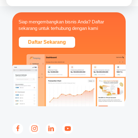
Siap mengembangkan bisnis Anda? Daftar
sekarang untuk terhubung dengan kami
Daftar Sekarang