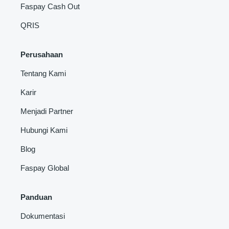
Faspay Cash Out
QRIS
Perusahaan
Tentang Kami
Karir
Menjadi Partner
Hubungi Kami
Blog
Faspay Global
Panduan
Dokumentasi