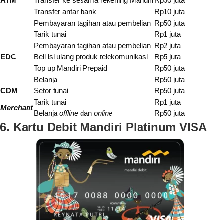
ATM
Transfer ke sesama rekening Mandiri
Rp50 juta
Transfer antar bank
Rp10 juta
Pembayaran tagihan atau pembelian
Rp50 juta
Tarik tunai
Rp1 juta
Pembayaran tagihan atau pembelian
Rp2 juta
EDC
Beli isi ulang produk telekomunikasi
Rp5 juta
Top up Mandiri Prepaid
Rp50 juta
Belanja
Rp50 juta
CDM
Setor tunai
Rp50 juta
Tarik tunai
Rp1 juta
Merchant
Belanja
offline
dan
online
Rp50 juta
6. Kartu Debit Mandiri Platinum VISA