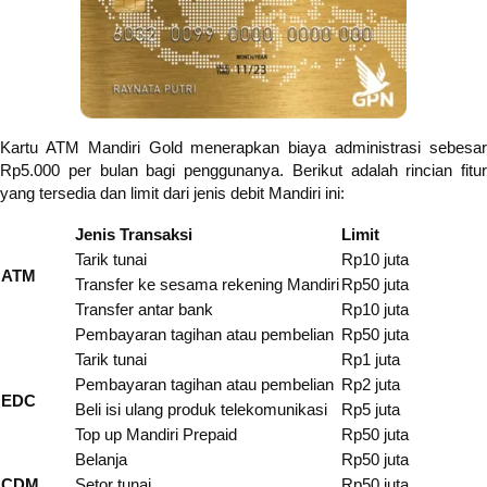
Kartu ATM Mandiri Gold menerapkan biaya administrasi sebesar
Rp5.000 per bulan bagi penggunanya. Berikut adalah rincian fitur
yang tersedia dan limit dari jenis debit Mandiri ini:
Jenis Transaksi
Limit
Tarik tunai
Rp10 juta
ATM
Transfer ke sesama rekening Mandiri
Rp50 juta
Transfer antar bank
Rp10 juta
Pembayaran tagihan atau pembelian
Rp50 juta
Tarik tunai
Rp1 juta
Pembayaran tagihan atau pembelian
Rp2 juta
EDC
Beli isi ulang produk telekomunikasi
Rp5 juta
Top up Mandiri Prepaid
Rp50 juta
Belanja
Rp50 juta
CDM
Setor tunai
Rp50 juta