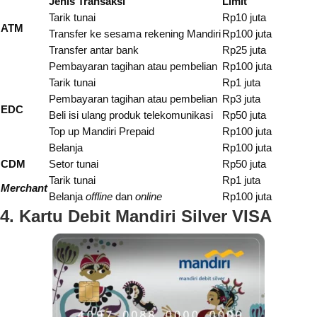
Jenis Transaksi
Limit
Tarik tunai
Rp10 juta
ATM
Transfer ke sesama rekening Mandiri
Rp100 juta
Transfer antar bank
Rp25 juta
Pembayaran tagihan atau pembelian
Rp100 juta
Tarik tunai
Rp1 juta
Pembayaran tagihan atau pembelian
Rp3 juta
EDC
Beli isi ulang produk telekomunikasi
Rp50 juta
Top up Mandiri Prepaid
Rp100 juta
Belanja
Rp100 juta
CDM
Setor tunai
Rp50 juta
Tarik tunai
Rp1 juta
Merchant
Belanja
offline
dan
online
Rp100 juta
4. Kartu Debit Mandiri Silver VISA