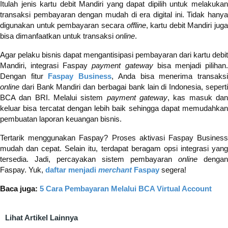
Itulah jenis kartu debit Mandiri yang dapat dipilih untuk melakukan
transaksi pembayaran dengan mudah di era digital ini. Tidak hanya
digunakan untuk pembayaran secara
offline
, kartu debit Mandiri juga
bisa dimanfaatkan untuk transaksi
online
.
Agar pelaku bisnis dapat mengantisipasi pembayaran dari kartu debit
Mandiri, integrasi Faspay
payment gateway
bisa menjadi pilihan
Dengan fitur
Faspay Business
, Anda bisa menerima transaks
online
dari Bank Mandiri dan berbagai bank lain di Indonesia, seperti
BCA dan BRI. Melalui sistem
payment gateway
, kas masuk da
keluar bisa tercatat dengan lebih baik sehingga dapat memudahkan
pembuatan laporan keuangan bisnis.
Tertarik menggunakan Faspay? Proses aktivasi Faspay Business
mudah dan cepat. Selain itu, terdapat beragam opsi integrasi yang
tersedia. Jadi, percayakan sistem pembayaran
online
dengan
Faspay. Yuk,
daftar menjadi
merchant
Faspay
segera!
Baca juga:
5 Cara Pembayaran Melalui BCA Virtual Account
Lihat Artikel Lainnya