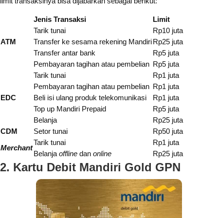
limit transaksinya bisa dijabarkan sebagai berikut:
Jenis Transaksi
Limit
Tarik tunai
Rp10 juta
ATM
Transfer ke sesama rekening Mandiri
Rp25 juta
Transfer antar bank
Rp5 juta
Pembayaran tagihan atau pembelian
Rp5 juta
Tarik tunai
Rp1 juta
Pembayaran tagihan atau pembelian
Rp1 juta
EDC
Beli isi ulang produk telekomunikasi
Rp1 juta
Top up Mandiri Prepaid
Rp5 juta
Belanja
Rp25 juta
CDM
Setor tunai
Rp50 juta
Tarik tunai
Rp1 juta
Merchant
Belanja
offline
dan
online
Rp25 juta
2. Kartu Debit Mandiri Gold GPN