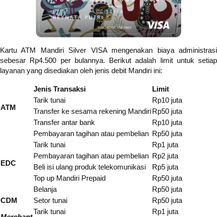
Kartu ATM Mandiri Silver VISA mengenakan biaya administrasi
sebesar Rp4.500 per bulannya. Berikut adalah limit untuk setiap
layanan yang disediakan oleh jenis debit Mandiri ini:
Jenis Transaksi
Limit
Tarik tunai
Rp10 juta
ATM
Transfer ke sesama rekening Mandiri
Rp50 juta
Transfer antar bank
Rp10 juta
Pembayaran tagihan atau pembelian
Rp50 juta
Tarik tunai
Rp1 juta
Pembayaran tagihan atau pembelian
Rp2 juta
EDC
Beli isi ulang produk telekomunikasi
Rp5 juta
Top up Mandiri Prepaid
Rp50 juta
Belanja
Rp50 juta
CDM
Setor tunai
Rp50 juta
Tarik tunai
Rp1 juta
Merchant