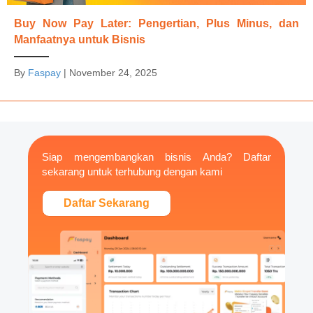
Buy Now Pay Later: Pengertian, Plus Minus, dan
Manfaatnya untuk Bisnis
By
Faspay
|
November 24, 2025
Siap mengembangkan bisnis Anda? Daftar
sekarang untuk terhubung dengan kami
Daftar Sekarang