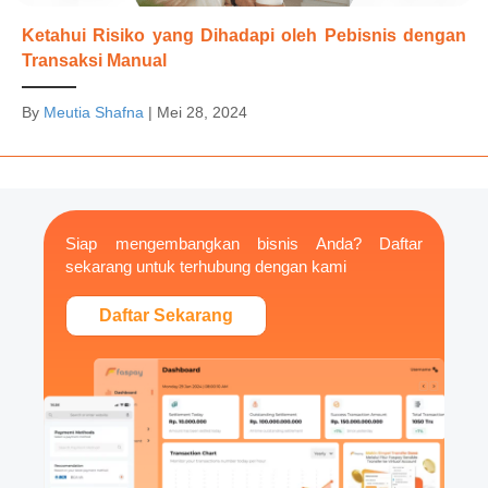
Ketahui Risiko yang Dihadapi oleh Pebisnis dengan
Transaksi Manual
By
Meutia Shafna
|
Mei 28, 2024
Siap mengembangkan bisnis Anda? Daftar
sekarang untuk terhubung dengan kami
Daftar Sekarang