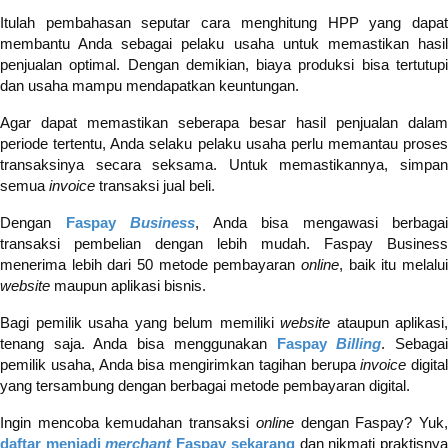
Itulah pembahasan seputar cara menghitung HPP yang dapat
membantu Anda sebagai pelaku usaha untuk memastikan hasil
penjualan optimal. Dengan demikian, biaya produksi bisa tertutupi
dan usaha mampu mendapatkan keuntungan.
Agar dapat memastikan seberapa besar hasil penjualan dalam
periode tertentu, Anda selaku pelaku usaha perlu memantau proses
transaksinya secara seksama. Untuk memastikannya, simpan
semua
invoice
transaksi jual beli.
Dengan
Faspay
Business
, Anda bisa mengawasi berbagai
transaksi pembelian dengan lebih mudah. Faspay Business
menerima lebih dari 50 metode pembayaran
online
, baik itu melalui
website
maupun aplikasi bisnis.
Bagi pemilik usaha yang belum memiliki
website
ataupun aplikasi,
tenang saja. Anda bisa menggunakan
Faspay
Billing
. Sebaga
pemilik usaha, Anda bisa mengirimkan tagihan berupa
invoice
digital
yang tersambung dengan berbagai metode pembayaran digital.
Ingin mencoba kemudahan transaksi
online
dengan Faspay? Yuk
daftar menjadi
merchant
Faspay sekarang
dan nikmati praktisny